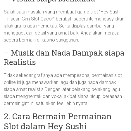
Salah satu masalah yang membuat game slot “Hey Sushi
Tinjauan Gim Slot Gacor” berubah seperti itu mengasyikkan
ialah grafis apa memukau. Serta display gambar yang
menggaet dan detail yang amat baik, Anda akan merasa
seperti bermain di kasino sungguhan.
– Musik dan Nada Dampak siapa
Realistis
Tidak sekedar grafisnya apa mempesona, permainan slot
online ini juga menawarkan lagu dan juga nada dampak
siapa amat realistis.Dengan latar belakang belakang lagu
siapa menghentak dan vokal akibat siapa hidup, perasaan
bermain gim ini satu akan feel lebih nyata.
2. Cara Bermain Permainan
Slot dalam Hey Sushi