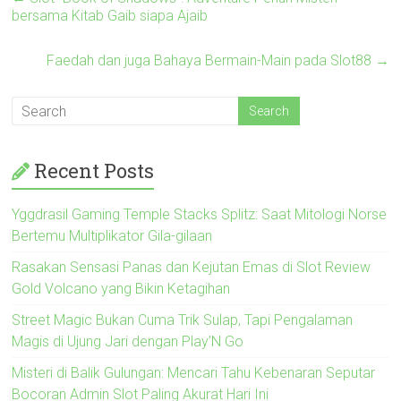
bersama Kitab Gaib siapa Ajaib
Faedah dan juga Bahaya Bermain-Main pada Slot88
→
Recent Posts
Yggdrasil Gaming Temple Stacks Splitz: Saat Mitologi Norse
Bertemu Multiplikator Gila-gilaan
Rasakan Sensasi Panas dan Kejutan Emas di Slot Review
Gold Volcano yang Bikin Ketagihan
Street Magic Bukan Cuma Trik Sulap, Tapi Pengalaman
Magis di Ujung Jari dengan Play’N Go
Misteri di Balik Gulungan: Mencari Tahu Kebenaran Seputar
Bocoran Admin Slot Paling Akurat Hari Ini