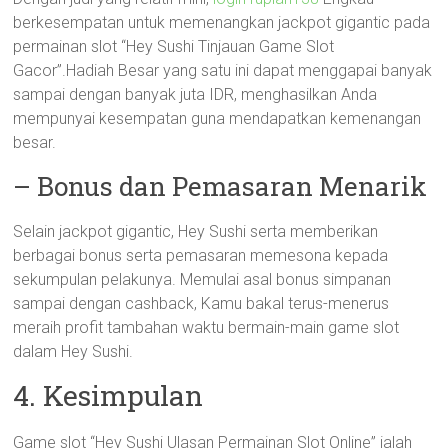
berkesempatan untuk memenangkan jackpot gigantic pada
permainan slot “Hey Sushi Tinjauan Game Slot
Gacor”.Hadiah Besar yang satu ini dapat menggapai banyak
sampai dengan banyak juta IDR, menghasilkan Anda
mempunyai kesempatan guna mendapatkan kemenangan
besar.
– Bonus dan Pemasaran Menarik
Selain jackpot gigantic, Hey Sushi serta memberikan
berbagai bonus serta pemasaran memesona kepada
sekumpulan pelakunya. Memulai asal bonus simpanan
sampai dengan cashback, Kamu bakal terus-menerus
meraih profit tambahan waktu bermain-main game slot
dalam Hey Sushi.
4. Kesimpulan
Game slot “Hey Sushi Ulasan Permainan Slot Online” ialah