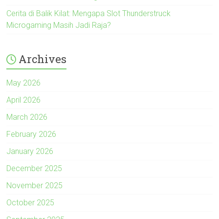
Cerita di Balik Kilat: Mengapa Slot Thunderstruck
Microgaming Masih Jadi Raja?
Archives
May 2026
April 2026
March 2026
February 2026
January 2026
December 2025
November 2025
October 2025