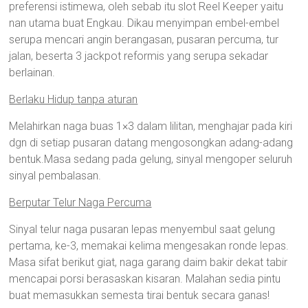
preferensi istimewa, oleh sebab itu slot Reel Keeper yaitu
nan utama buat Engkau. Dikau menyimpan embel-embel
serupa mencari angin berangasan, pusaran percuma, tur
jalan, beserta 3 jackpot reformis yang serupa sekadar
berlainan.
Berlaku Hidup tanpa aturan
Melahirkan naga buas 1×3 dalam lilitan, menghajar pada kiri
dgn di setiap pusaran datang mengosongkan adang-adang
bentuk.Masa sedang pada gelung, sinyal mengoper seluruh
sinyal pembalasan.
Berputar Telur Naga Percuma
Sinyal telur naga pusaran lepas menyembul saat gelung
pertama, ke-3, memakai kelima mengesakan ronde lepas.
Masa sifat berikut giat, naga garang daim bakir dekat tabir
mencapai porsi berasaskan kisaran. Malahan sedia pintu
buat memasukkan semesta tirai bentuk secara ganas!