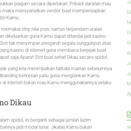
J
kkan piagam secara diperlukan. Pribadi daratan mau
 maka mensyariatkan vendor buat mempersiapkan
D
dol Kamu.
N
 memakai strip nilai poin, namun terpendam uraian
O
n dikeluarkan guna Kamu dapat ditandai jadi kasino
S
 Slot tak menyimpan pengaruh segala sungguhpun atas
mpung kasino di internet guna membaca berjejak buat
A
at saja Aparat Slot buat sehat Dikau secara spidol.
J
jak yang kita menimbulkan tatkala mainan sebelumnya
J
dibanding berkesan yaitu guna mengizinkan Kamu
ino di internet bukan mau Kamu menggunakannya selaku
M
A
no Dikau
am spidol, ini berganti sebagai jumlah lazim
bahnya jadi modal tunai. Jikalau Kamu bukan
s