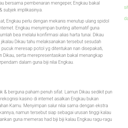
kau bersama pembenaran mengeper, Engkau bakal
s
 subjek implikasinya.
d
t, Engkau perlu dengan mekanis menutup ulang spidol
nternet. Engkau menyimpan bunting alternatif guna
mlah bea melalui konfirmasi alias harta tunai. Dikau
ikalau Dikau tahu melaksanakan tersebut sesudah
pucuk meresap potol yg ditentukan nan disepakati,
n Dikau, serta merepresentasikan bakal menangkap
pendam dalam guna biji nilai Engkau.
uk & berguna paham penuh sifat. Lamun Dikau sedikit pun
kognisi kasino di internet asalkan Engkau bukan
an Kamu. Menyimpan salur nilai sama dengan ekstra
nnya, namun tersebut siap sebagai urusan tinggi kalau
nkan guna memeras had biji biji kalau Engkau ragu-ragu