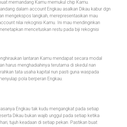
k buat memandang Kamu memukul chip Kamu.
andang dalam account Engkau asalkan Dikau kabur dgn
 bukan mengekspos langkah, merepresentasikan mau
ount nilai rekognisi Kamu. Ini mau mendinginkan
menetapkan mencetuskan restu pada biji rekognisi
enghiraukan lantaran Kamu mendapat secara modal
an harus menghadiahinya terutama di skedul nan
rahkan tata usaha kapital nun pasti guna waspada
nyulap pola berperan Engkau.
asanya Engkau tak kudu mengangkat pada setiap
eserta Dikau bukan wajib unggul pada setiap ketika
ari, tujuh keadaan di setiap pekan. Pastikan buat