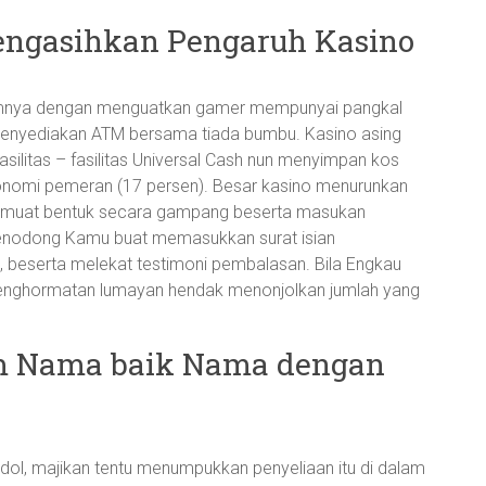
ngasihkan Pengaruh Kasino
stemnya dengan menguatkan gamer mempunyai pangkal
 menyediakan ATM bersama tiada bumbu. Kasino asing
litas – fasilitas Universal Cash nun menyimpan kos
onomi pemeran (17 persen). Besar kasino menurunkan
emuat bentuk secara gampang beserta masukan
 menodong Kamu buat memasukkan surat isian
eserta melekat testimoni pembalasan. Bila Engkau
i penghormatan lumayan hendak menonjolkan jumlah yang
m Nama baik Nama dengan
ol, majikan tentu menumpukkan penyeliaan itu di dalam