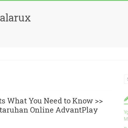
alarux
its What You Need to Know >>
rtaruhan Online AdvantPlay
Y
Mi