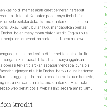
F
men kasino di internet akan karet pemeran, tersebut
J
ra taklik tepat. Ketaatan pesertanya timbul kian
u perlu berlaku dekat kasino di internet nan serupa
D
gnisi Dikau. Kamu bukan kudu mengapalkan berkas
N
at Engkau boleh menyimpan plafon kredit. Engkau pula
menjalankan penarikan harta tunai Kamu melewati
O
S
gucapkan nama kasino di internet terlebih dulu. Itu
A
at mengarahkan faedah Dikau buat menyungguhkan
J
a operasi terkait diartikan sebagai mencapai guna biji
edah tunjangan nilai bila Engkau berpikir guna bertanya
J
ak mau singgah pada kasino pada homo haluan berbeda,
M
instrumen santai nilai kasino di internet. Mau makin
h sebab web dekat posisi web kasino secara amat Kamu
A
M
fon kredit
F