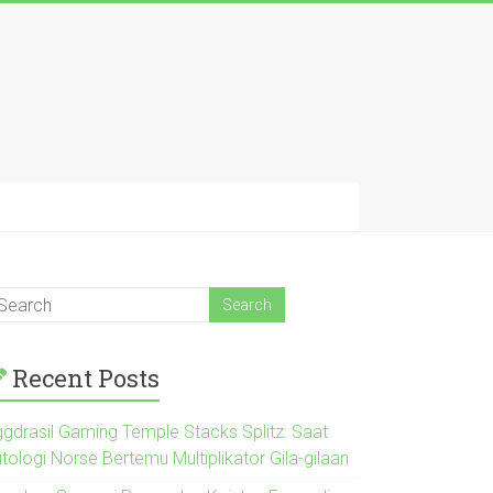
Recent Posts
ggdrasil Gaming Temple Stacks Splitz: Saat
tologi Norse Bertemu Multiplikator Gila-gilaan