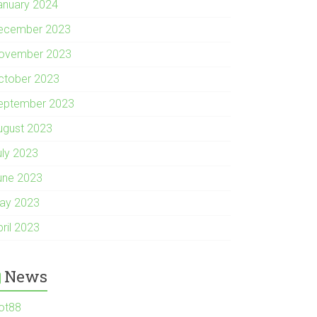
anuary 2024
ecember 2023
ovember 2023
ctober 2023
eptember 2023
ugust 2023
uly 2023
une 2023
ay 2023
pril 2023
News
lot88