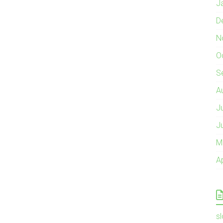
J
D
N
O
S
A
J
J
M
A
s