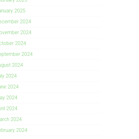
anuary 2025
ecember 2024
ovember 2024
ctober 2024
eptember 2024
ugust 2024
uly 2024
une 2024
ay 2024
pril 2024
arch 2024
ebruary 2024