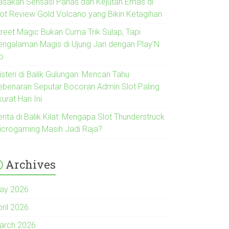
asakan Sensasi Panas dan Kejutan Emas di
lot Review Gold Volcano yang Bikin Ketagihan
treet Magic Bukan Cuma Trik Sulap, Tapi
engalaman Magis di Ujung Jari dengan Play’N
o
steri di Balik Gulungan: Mencari Tahu
ebenaran Seputar Bocoran Admin Slot Paling
urat Hari Ini
rita di Balik Kilat: Mengapa Slot Thunderstruck
icrogaming Masih Jadi Raja?
Archives
ay 2026
pril 2026
arch 2026