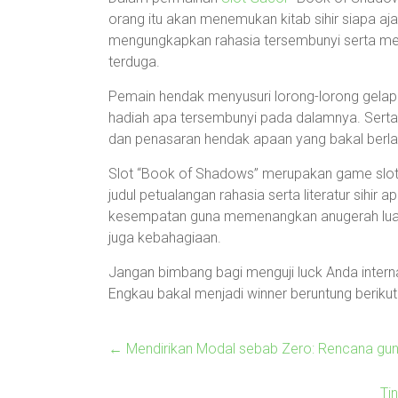
orang itu akan menemukan kitab sihir siapa aja
mengungkapkan rahasia tersembunyi serta men
terduga.
Pemain hendak menyusuri lorong-lorong gelap 
hadiah apa tersembunyi pada dalamnya. Serta
dan penasaran hendak apaan yang bakal berla
Slot “Book of Shadows” merupakan game sl
judul petualangan rahasia serta literatur sihir
kesempatan guna memenangkan anugerah luas, 
juga kebahagiaan.
Jangan bimbang bagi menguji luck Anda internal 
Engkau bakal menjadi winner beruntung berikut
←
Mendirikan Modal sebab Zero: Rencana gun
Ti