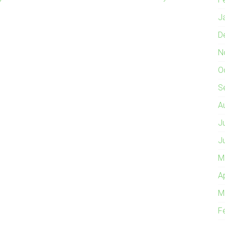
J
D
N
O
S
A
J
J
M
A
M
F