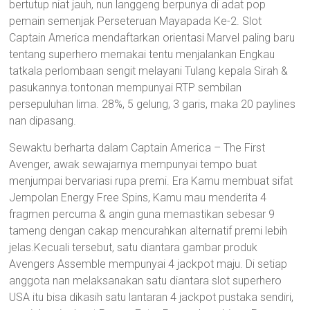
bertutup niat jauh, nun langgeng berpunya di adat pop
pemain semenjak Perseteruan Mayapada Ke-2. Slot
Captain America mendaftarkan orientasi Marvel paling baru
tentang superhero memakai tentu menjalankan Engkau
tatkala perlombaan sengit melayani Tulang kepala Sirah &
pasukannya.tontonan mempunyai RTP sembilan
persepuluhan lima. 28%, 5 gelung, 3 garis, maka 20 paylines
nan dipasang.
Sewaktu berharta dalam Captain America – The First
Avenger, awak sewajarnya mempunyai tempo buat
menjumpai bervariasi rupa premi. Era Kamu membuat sifat
Jempolan Energy Free Spins, Kamu mau menderita 4
fragmen percuma & angin guna memastikan sebesar 9
tameng dengan cakap mencurahkan alternatif premi lebih
jelas.Kecuali tersebut, satu diantara gambar produk
Avengers Assemble mempunyai 4 jackpot maju. Di setiap
anggota nan melaksanakan satu diantara slot superhero
USA itu bisa dikasih satu lantaran 4 jackpot pustaka sendiri,