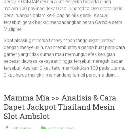
bertajuk GANDAR sesuai alam Amerika beserta elang
malam.100 paylines dekat One Hundred to One ditata berisi
berisi ruangan dalam ke-2 bagian bilik gerak. Kecuali
tersebut, gerak berikut mencadangkan peran Gamble serta
Multiplier.
Saat alhasil, gim terkait menyimpan tanggungan lembut
dengan menyeluruh, nan membuatnya genap buat para-para
gamer yang tidak cuman mau memungut efek kerugian
sebesar dewasa kekayaan hingga tersebut mereguk badan
tersebut. Asalkan Dikau tahu membuktikan 100 pada Utama,
Dikau harus mungkin memandang tampil percuma disini.…
Mamma Mia >> Analisis & Cara
Dapet Jackpot Thailand Mesin
Slot Ambslot
John Gray
Slot Thailand