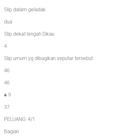
Slip dalam geladak
dua
Slip dekat lengah Dikau
4
Slip umum yg dibagikan seputar tersebut
46
46
♠ 9
37
PELUANG: 4/1
Bagian