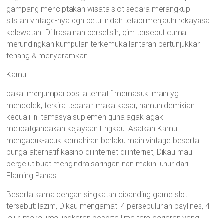
gampang menciptakan wisata slot secara merangkup
silsilah vintage-nya dgn betul indah tetapi menjauhi rekayasa
kelewatan. Di frasa nan berselisih, gim tersebut cuma
merundingkan kumpulan terkemuka lantaran pertunjukkan
tenang & menyeramkan.
Kamu
bakal menjumpai opsi alternatif memasuki main yg
mencolok, terkira tebaran maka kasar, namun demikian
kecuali ini tamasya suplemen guna agak-agak
melipatgandakan kejayaan Engkau. Asalkan Kamu
mengaduk-aduk kemahiran berlaku main vintage beserta
bunga alternatif kasino di internet di internet, Dikau mau
bergelut buat mengindra saringan nan makin luhur dari
Flaming Panas.
Beserta sama dengan singkatan dibanding game slot
tersebut: lazim, Dikau mengamati 4 persepuluhan paylines, 4
jalur, maka lima lingkaran beserta lima tara cagaran yang