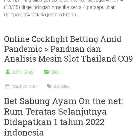
(18/38) di gelindingan Amerika serta 4 persepuluhan
delapan, 6% tatkala jentera Eropa.…
Online Cockfight Betting Amid
Pandemic > Panduan dan
Analisis Mesin Slot Thailand CQ9
John Gray
Slot
March 22, 2024
slot online
Bet Sabung Ayam On the net:
Rum Teratas Selanjutnya
Didapatkan 1 tahun 2022
indonesia