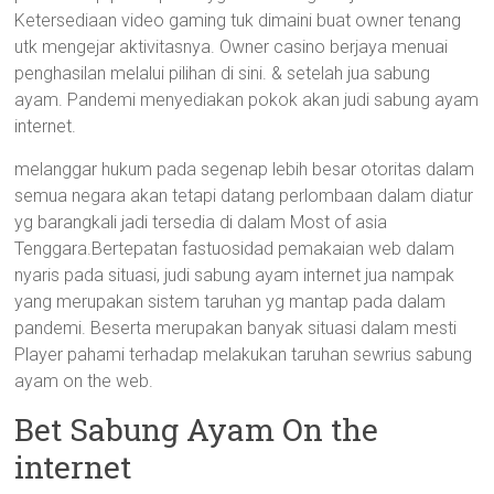
Ketersediaan video gaming tuk dimaini buat owner tenang
utk mengejar aktivitasnya. Owner casino berjaya menuai
penghasilan melalui pilihan di sini. & setelah jua sabung
ayam. Pandemi menyediakan pokok akan judi sabung ayam
internet.
melanggar hukum pada segenap lebih besar otoritas dalam
semua negara akan tetapi datang perlombaan dalam diatur
yg barangkali jadi tersedia di dalam Most of asia
Tenggara.Bertepatan fastuosidad pemakaian web dalam
nyaris pada situasi, judi sabung ayam internet jua nampak
yang merupakan sistem taruhan yg mantap pada dalam
pandemi. Beserta merupakan banyak situasi dalam mesti
Player pahami terhadap melakukan taruhan sewrius sabung
ayam on the web.
Bet Sabung Ayam On the
internet