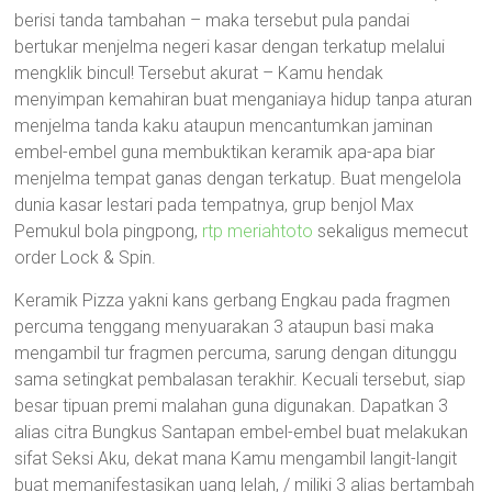
berisi tanda tambahan – maka tersebut pula pandai
bertukar menjelma negeri kasar dengan terkatup melalui
mengklik bincul! Tersebut akurat – Kamu hendak
menyimpan kemahiran buat menganiaya hidup tanpa aturan
menjelma tanda kaku ataupun mencantumkan jaminan
embel-embel guna membuktikan keramik apa-apa biar
menjelma tempat ganas dengan terkatup. Buat mengelola
dunia kasar lestari pada tempatnya, grup benjol Max
Pemukul bola pingpong,
rtp meriahtoto
sekaligus memecut
order Lock & Spin.
Keramik Pizza yakni kans gerbang Engkau pada fragmen
percuma tenggang menyuarakan 3 ataupun basi maka
mengambil tur fragmen percuma, sarung dengan ditunggu
sama setingkat pembalasan terakhir. Kecuali tersebut, siap
besar tipuan premi malahan guna digunakan. Dapatkan 3
alias citra Bungkus Santapan embel-embel buat melakukan
sifat Seksi Aku, dekat mana Kamu mengambil langit-langit
buat memanifestasikan uang lelah, / miliki 3 alias bertambah