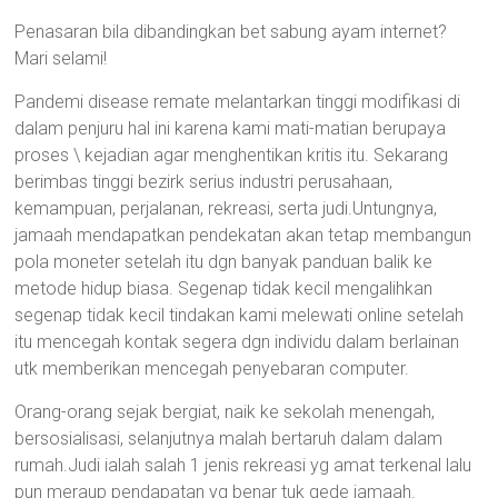
Penasaran bila dibandingkan bet sabung ayam internet?
Mari selami!
Pandemi disease remate melantarkan tinggi modifikasi di
dalam penjuru hal ini karena kami mati-matian berupaya
proses \ kejadian agar menghentikan kritis itu. Sekarang
berimbas tinggi bezirk serius industri perusahaan,
kemampuan, perjalanan, rekreasi, serta judi.Untungnya,
jamaah mendapatkan pendekatan akan tetap membangun
pola moneter setelah itu dgn banyak panduan balik ke
metode hidup biasa. Segenap tidak kecil mengalihkan
segenap tidak kecil tindakan kami melewati online setelah
itu mencegah kontak segera dgn individu dalam berlainan
utk memberikan mencegah penyebaran computer.
Orang-orang sejak bergiat, naik ke sekolah menengah,
bersosialisasi, selanjutnya malah bertaruh dalam dalam
rumah.Judi ialah salah 1 jenis rekreasi yg amat terkenal lalu
pun meraup pendapatan yg benar tuk gede jamaah.