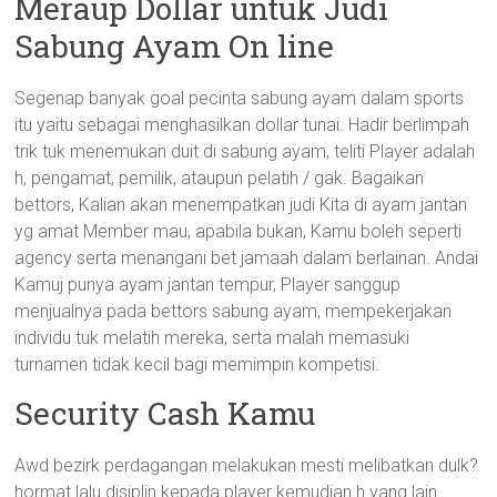
Meraup Dollar untuk Judi
Sabung Ayam On line
Segenap banyak goal pecinta sabung ayam dalam sports
itu yaitu sebagai menghasilkan dollar tunai. Hadir berlimpah
trik tuk menemukan duit di sabung ayam, teliti Player adalah
h, pengamat, pemilik, ataupun pelatih / gak. Bagaikan
bettors, Kalian akan menempatkan judi Kita di ayam jantan
yg amat Member mau, apabila bukan, Kamu boleh seperti
agency serta menangani bet jamaah dalam berlainan. Andai
Kamuj punya ayam jantan tempur, Player sanggup
menjualnya pada bettors sabung ayam, mempekerjakan
individu tuk melatih mereka, serta malah memasuki
turnamen tidak kecil bagi memimpin kompetisi.
Security Cash Kamu
Awd bezirk perdagangan melakukan mesti melibatkan dulk?
hormat lalu disiplin kepada player kemudian h yang lain.