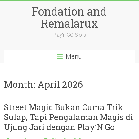
Skip
Fondation and
to
content
Remalarux
Play'n GO Slots
Menu
Month:
April 2026
Street Magic Bukan Cuma Trik
Sulap, Tapi Pengalaman Magis di
Ujung Jari dengan Play’N Go