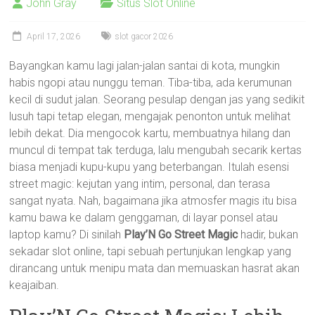
John Gray
Situs Slot Online
April 17, 2026
slot gacor 2026
Bayangkan kamu lagi jalan-jalan santai di kota, mungkin
habis ngopi atau nunggu teman. Tiba-tiba, ada kerumunan
kecil di sudut jalan. Seorang pesulap dengan jas yang sedikit
lusuh tapi tetap elegan, mengajak penonton untuk melihat
lebih dekat. Dia mengocok kartu, membuatnya hilang dan
muncul di tempat tak terduga, lalu mengubah secarik kertas
biasa menjadi kupu-kupu yang beterbangan. Itulah esensi
street magic: kejutan yang intim, personal, dan terasa
sangat nyata. Nah, bagaimana jika atmosfer magis itu bisa
kamu bawa ke dalam genggaman, di layar ponsel atau
laptop kamu? Di sinilah
Play’N Go Street Magic
hadir, bukan
sekadar slot online, tapi sebuah pertunjukan lengkap yang
dirancang untuk menipu mata dan memuaskan hasrat akan
keajaiban.