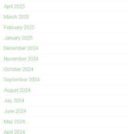
April 2025
March 2025
February 2025
January 2025
December 2024
November 2024
October 2024
September 2024
August 2024
July 2024
June 2024
May 2024
April 2024