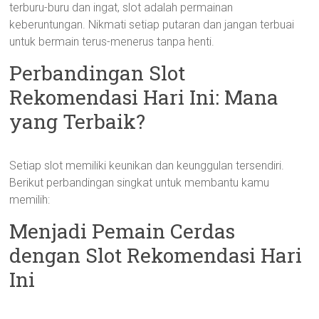
terburu-buru dan ingat, slot adalah permainan
keberuntungan. Nikmati setiap putaran dan jangan terbuai
untuk bermain terus-menerus tanpa henti.
Perbandingan Slot
Rekomendasi Hari Ini: Mana
yang Terbaik?
Setiap slot memiliki keunikan dan keunggulan tersendiri.
Berikut perbandingan singkat untuk membantu kamu
memilih:
Menjadi Pemain Cerdas
dengan Slot Rekomendasi Hari
Ini