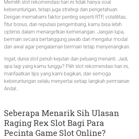
Memilih slot rekomendasi hari ini tidak hanya soal
keberuntungan, tetapi juga strategi dan pengetahuan.
Dengan memahami faktor penting seperti RTP, volatilitas,
fitur bonus, dan reputasi pengembang, kamu bisa lebih
optimis dalam menargetkan kemenangan. Jangan lupa,
bermain secara bertanggung jawab dan mengatur modal
dari awal agar pengalaman bermain tetap menyenangkan.
Ingat, dunia slot penuh kejutan dan peluang menanti. Jadi,
apa lagi yang kamu tunggu? Pilih slot rekomendasi hari ini,
manfaatkan tips yang kami bagikan, dan semoga
keberuntungan selalu menyertai setiap langkah permainan
Anda!…
Seberapa Menarik Sih Ulasan
Raging Rex Slot Bagi Para
Pecinta Game Slot Online?