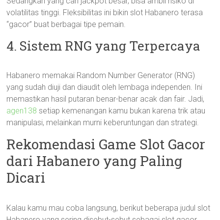
Sedangkan yang cari jackpot besar, bisa ambil risiko di
volatilitas tinggi. Fleksibilitas ini bikin slot Habanero terasa
“gacor” buat berbagai tipe pemain.
4. Sistem RNG yang Terpercaya
Habanero memakai Random Number Generator (RNG)
yang sudah diuji dan diaudit oleh lembaga independen. Ini
memastikan hasil putaran benar-benar acak dan fair. Jadi,
agen138
setiap kemenangan kamu bukan karena trik atau
manipulasi, melainkan murni keberuntungan dan strategi.
Rekomendasi Game Slot Gacor
dari Habanero yang Paling
Dicari
Kalau kamu mau coba langsung, berikut beberapa judul slot
Habanero yang sering disebut-sebut sebagai slot gacor