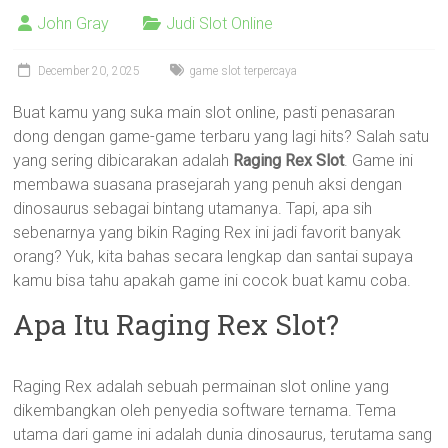
John Gray
Judi Slot Online
December 20, 2025
game slot terpercaya
Buat kamu yang suka main slot online, pasti penasaran
dong dengan game-game terbaru yang lagi hits? Salah satu
yang sering dibicarakan adalah
Raging Rex Slot
. Game ini
membawa suasana prasejarah yang penuh aksi dengan
dinosaurus sebagai bintang utamanya. Tapi, apa sih
sebenarnya yang bikin Raging Rex ini jadi favorit banyak
orang? Yuk, kita bahas secara lengkap dan santai supaya
kamu bisa tahu apakah game ini cocok buat kamu coba.
Apa Itu Raging Rex Slot?
Raging Rex adalah sebuah permainan slot online yang
dikembangkan oleh penyedia software ternama. Tema
utama dari game ini adalah dunia dinosaurus, terutama sang