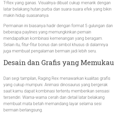
T-Rex yang ganas. Visualnya dibuat cukup menarik dengan
latar belakang hutan purba dan suara-suara efek yang bikin
makin hidup suasananya.
Permainan ini biasanya hadir dengan format 5 gulungan dan
beberapa paylines yang memungkinkan pemain
mendapatkan kombinasi kemenangan yang beragam.
Selain itu, fitur-fitur bonus dan simbol khusus di dalamnya
juga membuat pengalaman bermain jadi lebih seru.
Desain dan Grafis yang Memukau
Dari segi tampilan, Raging Rex menawarkan kualitas grafis
yang cukup mumpuni. Animasi dinosaurus yang bergerak
saat kamu dapat kombinasi tertentu memberikan sensasi
tersendiri. Warna-warna cerah dan detail latar belakang
membuat mata betah memandang layar selama sesi
bermain berlangsung.