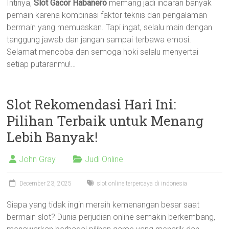
Intinya,
Slot Gacor Habanero
memang jadi incaran banyak
pemain karena kombinasi faktor teknis dan pengalaman
bermain yang memuaskan. Tapi ingat, selalu main dengan
tanggung jawab dan jangan sampai terbawa emosi.
Selamat mencoba dan semoga hoki selalu menyertai
setiap putaranmu!…
Slot Rekomendasi Hari Ini:
Pilihan Terbaik untuk Menang
Lebih Banyak!
John Gray
Judi Online
December 23, 2025
slot online terpercaya di indonesia
Siapa yang tidak ingin meraih kemenangan besar saat
bermain slot? Dunia perjudian online semakin berkembang,