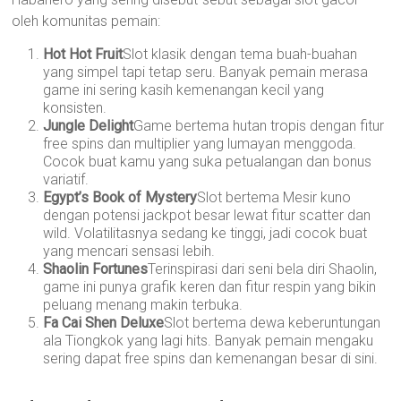
oleh komunitas pemain:
Hot Hot Fruit
Slot klasik dengan tema buah-buahan
yang simpel tapi tetap seru. Banyak pemain merasa
game ini sering kasih kemenangan kecil yang
konsisten.
Jungle Delight
Game bertema hutan tropis dengan fitur
free spins dan multiplier yang lumayan menggoda.
Cocok buat kamu yang suka petualangan dan bonus
variatif.
Egypt’s Book of Mystery
Slot bertema Mesir kuno
dengan potensi jackpot besar lewat fitur scatter dan
wild. Volatilitasnya sedang ke tinggi, jadi cocok buat
yang mencari sensasi lebih.
Shaolin Fortunes
Terinspirasi dari seni bela diri Shaolin,
game ini punya grafik keren dan fitur respin yang bikin
peluang menang makin terbuka.
Fa Cai Shen Deluxe
Slot bertema dewa keberuntungan
ala Tiongkok yang lagi hits. Banyak pemain mengaku
sering dapat free spins dan kemenangan besar di sini.