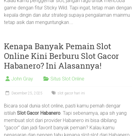
Kalau kamu penggemar slot, jangan ragu untuk mencoba
game dengan fitur Sticky Wild. Tapi ingat, tetap main dengan
kepala dingin dan atur strategi supaya pengalaman mainmu
tetap asik dan menguntungkan.…
Kenapa Banyak Pemain Slot
Online Kini Berburu Slot Gacor
Habanero? Ini Alasannya!
John Gray
Situs Slot Online
December 25, 2025
slot gacor hari ini
Bicara soal dunia slot online, pasti kamu pernah dengar
istilah
Slot Gacor Habanero
. Tapi sebenarnya, apa sih yang
membuat slot dari provider Habanero ini bisa dibilang
“gacor” dan jadi favorit banyak pemain? Kalau kamu
penasaran dan pengen tahu kenapa slot-slot dari Habanero