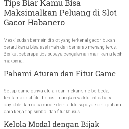
Tips Biar Kamu Bisa
Maksimalkan Peluang di Slot
Gacor Habanero
Meski sudah bermain di slot yang terkenal gacor, bukan
berarti kamu bisa asal main dan berharap menang terus.
Berikut beberapa tips supaya pengalaman main kamu lebih
maksimal:
Pahami Aturan dan Fitur Game
Setiap game punya aturan dan mekanisme berbeda,
terutama soal fitur bonus. Luangkan waktu untuk baca
paytable dan coba mode demo dulu supaya kamu paham
cara kerja tiap simbol dan fitur khusus.
Kelola Modal dengan Bijak