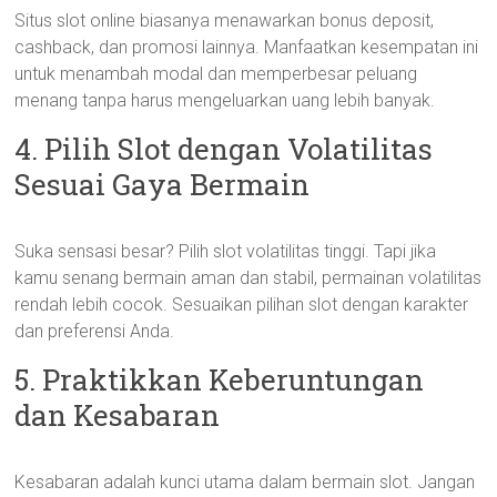
Situs slot online biasanya menawarkan bonus deposit,
cashback, dan promosi lainnya. Manfaatkan kesempatan ini
untuk menambah modal dan memperbesar peluang
menang tanpa harus mengeluarkan uang lebih banyak.
4. Pilih Slot dengan Volatilitas
Sesuai Gaya Bermain
Suka sensasi besar? Pilih slot volatilitas tinggi. Tapi jika
kamu senang bermain aman dan stabil, permainan volatilitas
rendah lebih cocok. Sesuaikan pilihan slot dengan karakter
dan preferensi Anda.
5. Praktikkan Keberuntungan
dan Kesabaran
Kesabaran adalah kunci utama dalam bermain slot. Jangan