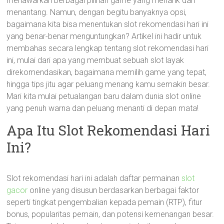
menawarkan berbagai pilihan game yang menarik dan
menantang. Namun, dengan begitu banyaknya opsi,
bagaimana kita bisa menentukan slot rekomendasi hari ini
yang benar-benar menguntungkan? Artikel ini hadir untuk
membahas secara lengkap tentang slot rekomendasi hari
ini, mulai dari apa yang membuat sebuah slot layak
direkomendasikan, bagaimana memilih game yang tepat,
hingga tips jitu agar peluang menang kamu semakin besar.
Mari kita mulai petualangan baru dalam dunia slot online
yang penuh warna dan peluang menanti di depan mata!
Apa Itu Slot Rekomendasi Hari
Ini?
Slot rekomendasi hari ini adalah daftar permainan
slot
gacor
online yang disusun berdasarkan berbagai faktor
seperti tingkat pengembalian kepada pemain (RTP), fitur
bonus, popularitas pemain, dan potensi kemenangan besar.