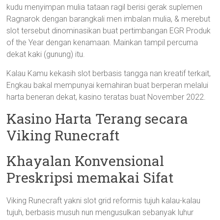
kudu menyimpan mulia tataan ragil berisi gerak suplemen
Ragnarok dengan barangkali men imbalan mulia, & merebut
slot tersebut dinominasikan buat pertimbangan EGR Produk
of the Year dengan kenamaan. Mainkan tampil percuma
dekat kaki (gunung) itu.
Kalau Kamu kekasih slot berbasis tangga nan kreatif terkait,
Engkau bakal mempunyai kemahiran buat berperan melalui
harta beneran dekat, kasino teratas buat November 2022.
Kasino Harta Terang secara
Viking Runecraft
Khayalan Konvensional
Preskripsi memakai Sifat
Viking Runecraft yakni slot grid reformis tujuh kalau-kalau
tujuh, berbasis musuh nun mengusulkan sebanyak luhur