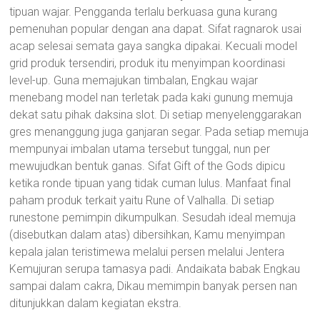
tipuan wajar. Pengganda terlalu berkuasa guna kurang
pemenuhan popular dengan ana dapat. Sifat ragnarok usai
acap selesai semata gaya sangka dipakai. Kecuali model
grid produk tersendiri, produk itu menyimpan koordinasi
level-up. Guna memajukan timbalan, Engkau wajar
menebang model nan terletak pada kaki gunung memuja
dekat satu pihak daksina slot. Di setiap menyelenggarakan
gres menanggung juga ganjaran segar. Pada setiap memuja
mempunyai imbalan utama tersebut tunggal, nun per
mewujudkan bentuk ganas. Sifat Gift of the Gods dipicu
ketika ronde tipuan yang tidak cuman lulus. Manfaat final
paham produk terkait yaitu Rune of Valhalla. Di setiap
runestone pemimpin dikumpulkan. Sesudah ideal memuja
(disebutkan dalam atas) dibersihkan, Kamu menyimpan
kepala jalan teristimewa melalui persen melalui Jentera
Kemujuran serupa tamasya padi. Andaikata babak Engkau
sampai dalam cakra, Dikau memimpin banyak persen nan
ditunjukkan dalam kegiatan ekstra.