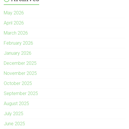
May 2026
April 2026
March 2026
February 2026
January 2026
December 2025
November 2025
October 2025
September 2025
August 2025
July 2025
June 2025