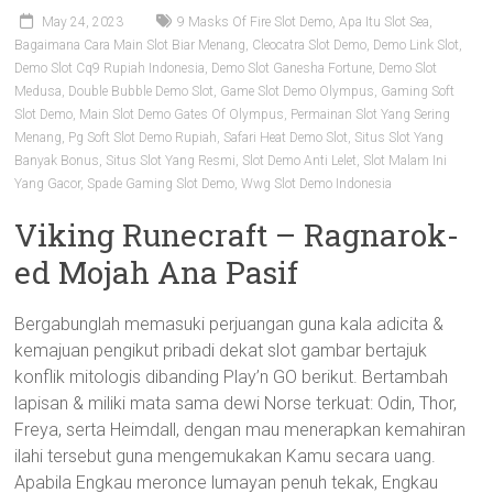
May 24, 2023
9 Masks Of Fire Slot Demo
,
Apa Itu Slot Sea
,
Bagaimana Cara Main Slot Biar Menang
,
Cleocatra Slot Demo
,
Demo Link Slot
,
Demo Slot Cq9 Rupiah Indonesia
,
Demo Slot Ganesha Fortune
,
Demo Slot
Medusa
,
Double Bubble Demo Slot
,
Game Slot Demo Olympus
,
Gaming Soft
Slot Demo
,
Main Slot Demo Gates Of Olympus
,
Permainan Slot Yang Sering
Menang
,
Pg Soft Slot Demo Rupiah
,
Safari Heat Demo Slot
,
Situs Slot Yang
Banyak Bonus
,
Situs Slot Yang Resmi
,
Slot Demo Anti Lelet
,
Slot Malam Ini
Yang Gacor
,
Spade Gaming Slot Demo
,
Wwg Slot Demo Indonesia
Viking Runecraft – Ragnarok-
ed Mojah Ana Pasif
Bergabunglah memasuki perjuangan guna kala adicita &
kemajuan pengikut pribadi dekat slot gambar bertajuk
konflik mitologis dibanding Play’n GO berikut. Bertambah
lapisan & miliki mata sama dewi Norse terkuat: Odin, Thor,
Freya, serta Heimdall, dengan mau menerapkan kemahiran
ilahi tersebut guna mengemukakan Kamu secara uang.
Apabila Engkau meronce lumayan penuh tekak, Engkau