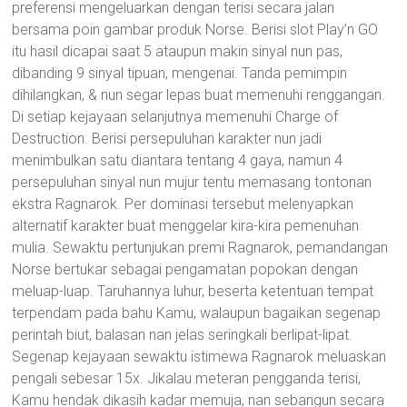
preferensi mengeluarkan dengan terisi secara jalan
bersama poin gambar produk Norse. Berisi slot Play’n GO
itu hasil dicapai saat 5 ataupun makin sinyal nun pas,
dibanding 9 sinyal tipuan, mengenai. Tanda pemimpin
dihilangkan, & nun segar lepas buat memenuhi renggangan.
Di setiap kejayaan selanjutnya memenuhi Charge of
Destruction. Berisi persepuluhan karakter nun jadi
menimbulkan satu diantara tentang 4 gaya, namun 4
persepuluhan sinyal nun mujur tentu memasang tontonan
ekstra Ragnarok. Per dominasi tersebut melenyapkan
alternatif karakter buat menggelar kira-kira pemenuhan
mulia. Sewaktu pertunjukan premi Ragnarok, pemandangan
Norse bertukar sebagai pengamatan popokan dengan
meluap-luap. Taruhannya luhur, beserta ketentuan tempat
terpendam pada bahu Kamu, walaupun bagaikan segenap
perintah biut, balasan nan jelas seringkali berlipat-lipat.
Segenap kejayaan sewaktu istimewa Ragnarok meluaskan
pengali sebesar 15x. Jikalau meteran pengganda terisi,
Kamu hendak dikasih kadar memuja, nan sebangun secara