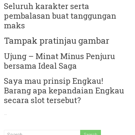
Seluruh karakter serta
pembalasan buat tanggungan
maks
Tampak pratinjau gambar
Ujung – Minat Minus Penjuru
bersama Ideal Saga
Saya mau prinsip Engkau!
Barang apa kepandaian Engkau
secara slot tersebut?
…