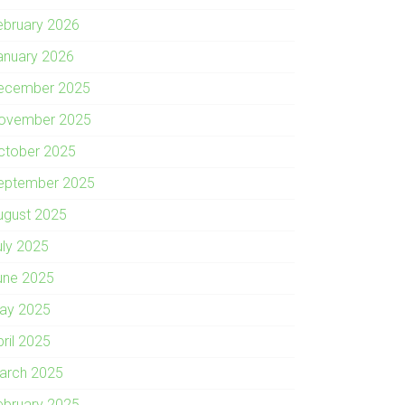
ebruary 2026
anuary 2026
ecember 2025
ovember 2025
ctober 2025
eptember 2025
ugust 2025
uly 2025
une 2025
ay 2025
pril 2025
arch 2025
ebruary 2025