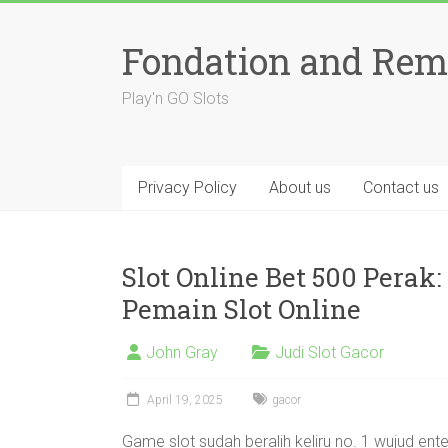
Skip
to
Fondation and Rem
content
Play'n GO Slots
Privacy Policy
About us
Contact us
Slot Online Bet 500 Perak
Pemain Slot Online
John Gray
Judi Slot Gacor
April 19, 2025
gacor
Game slot sudah beralih keliru no. 1 wujud ente