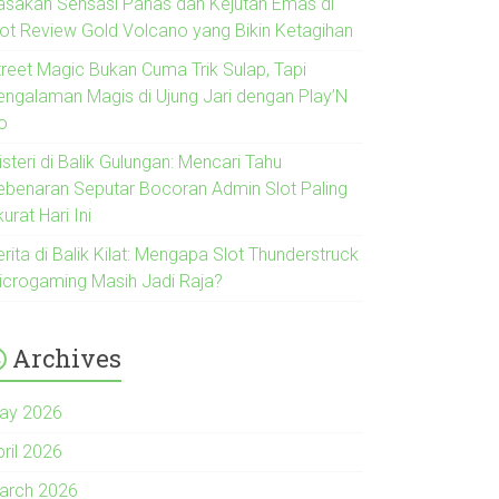
asakan Sensasi Panas dan Kejutan Emas di
lot Review Gold Volcano yang Bikin Ketagihan
treet Magic Bukan Cuma Trik Sulap, Tapi
engalaman Magis di Ujung Jari dengan Play’N
o
steri di Balik Gulungan: Mencari Tahu
ebenaran Seputar Bocoran Admin Slot Paling
urat Hari Ini
rita di Balik Kilat: Mengapa Slot Thunderstruck
icrogaming Masih Jadi Raja?
Archives
ay 2026
pril 2026
arch 2026