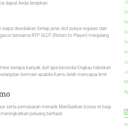
J
apa dapat Anda terapkan:
D
N
iapa disediakan.Setiap jenis slot punya regulasi dan
O
t gacor bersama RTP SLOT (Return to Player) menjulang
S
A
J
rmine berapa banyak duit apa bersedia Engkau habiskan
J
erkelanjutan bermain apabila Kamu telah mencapai limit
M
omo
A
nus serta pemasaran menarik.Manfaatkan bonus ini bagi
eningkatkan peluang berhasil.
s