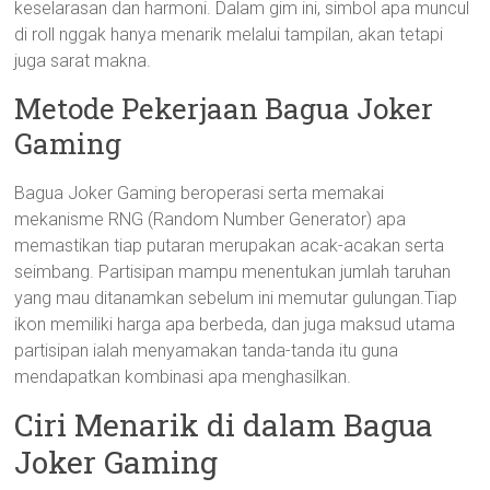
keselarasan dan harmoni. Dalam gim ini, simbol apa muncul
di roll nggak hanya menarik melalui tampilan, akan tetapi
juga sarat makna.
Metode Pekerjaan Bagua Joker
Gaming
Bagua Joker Gaming beroperasi serta memakai
mekanisme RNG (Random Number Generator) apa
memastikan tiap putaran merupakan acak-acakan serta
seimbang. Partisipan mampu menentukan jumlah taruhan
yang mau ditanamkan sebelum ini memutar gulungan.Tiap
ikon memiliki harga apa berbeda, dan juga maksud utama
partisipan ialah menyamakan tanda-tanda itu guna
mendapatkan kombinasi apa menghasilkan.
Ciri Menarik di dalam Bagua
Joker Gaming