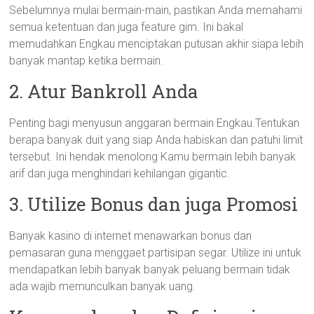
Sebelumnya mulai bermain-main, pastikan Anda memahami
semua ketentuan dan juga feature gim. Ini bakal
memudahkan Engkau menciptakan putusan akhir siapa lebih
banyak mantap ketika bermain.
2. Atur Bankroll Anda
Penting bagi menyusun anggaran bermain Engkau.Tentukan
berapa banyak duit yang siap Anda habiskan dan patuhi limit
tersebut. Ini hendak menolong Kamu bermain lebih banyak
arif dan juga menghindari kehilangan gigantic.
3. Utilize Bonus dan juga Promosi
Banyak kasino di internet menawarkan bonus dan
pemasaran guna menggaet partisipan segar. Utilize ini untuk
mendapatkan lebih banyak banyak peluang bermain tidak
ada wajib memunculkan banyak uang.