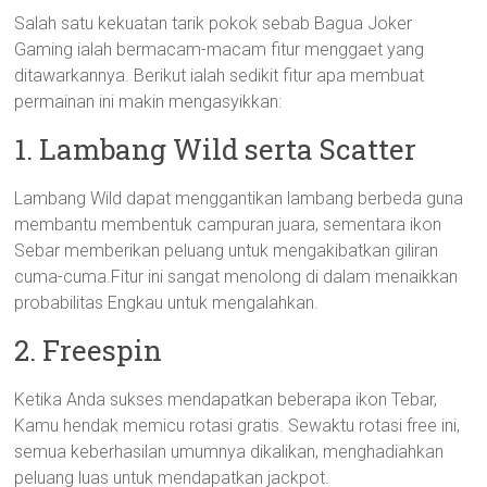
Salah satu kekuatan tarik pokok sebab Bagua Joker
Gaming ialah bermacam-macam fitur menggaet yang
ditawarkannya. Berikut ialah sedikit fitur apa membuat
permainan ini makin mengasyikkan:
1. Lambang Wild serta Scatter
Lambang Wild dapat menggantikan lambang berbeda guna
membantu membentuk campuran juara, sementara ikon
Sebar memberikan peluang untuk mengakibatkan giliran
cuma-cuma.Fitur ini sangat menolong di dalam menaikkan
probabilitas Engkau untuk mengalahkan.
2. Freespin
Ketika Anda sukses mendapatkan beberapa ikon Tebar,
Kamu hendak memicu rotasi gratis. Sewaktu rotasi free ini,
semua keberhasilan umumnya dikalikan, menghadiahkan
peluang luas untuk mendapatkan jackpot.