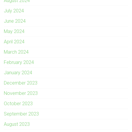
August 2024
July 2024
June 2024
May 2024
April 2024
March 2024
February 2024
January 2024
December 2023
November 2023
October 2023
September 2023
August 2023