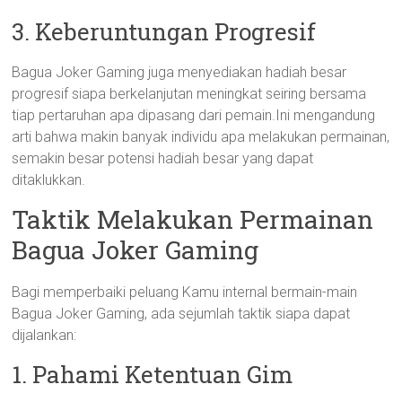
3. Keberuntungan Progresif
Bagua Joker Gaming juga menyediakan hadiah besar
progresif siapa berkelanjutan meningkat seiring bersama
tiap pertaruhan apa dipasang dari pemain.Ini mengandung
arti bahwa makin banyak individu apa melakukan permainan,
semakin besar potensi hadiah besar yang dapat
ditaklukkan.
Taktik Melakukan Permainan
Bagua Joker Gaming
Bagi memperbaiki peluang Kamu internal bermain-main
Bagua Joker Gaming, ada sejumlah taktik siapa dapat
dijalankan:
1. Pahami Ketentuan Gim