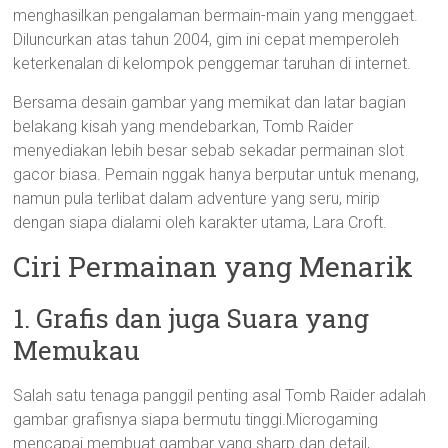
menghasilkan pengalaman bermain-main yang menggaet.
Diluncurkan atas tahun 2004, gim ini cepat memperoleh
keterkenalan di kelompok penggemar taruhan di internet.
Bersama desain gambar yang memikat dan latar bagian
belakang kisah yang mendebarkan, Tomb Raider
menyediakan lebih besar sebab sekadar permainan slot
gacor biasa. Pemain nggak hanya berputar untuk menang,
namun pula terlibat dalam adventure yang seru, mirip
dengan siapa dialami oleh karakter utama, Lara Croft.
Ciri Permainan yang Menarik
1. Grafis dan juga Suara yang
Memukau
Salah satu tenaga panggil penting asal Tomb Raider adalah
gambar grafisnya siapa bermutu tinggi.Microgaming
mencapai membuat gambar yang sharp dan detail,