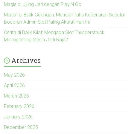
Magis di Ujung Jari dengan Play’N Go
Misteri di Balik Gulungan: Mencari Tahu Kebenaran Seputar
Bocoran Admin Slot Paling Akurat Hari Ini
Cerita di Balik Kilat: Mengapa Slot Thunderstruck
Microgaming Masih Jadi Raja?
Archives
May 2026
April 2026
March 2026
February 2026
January 2026
December 2025