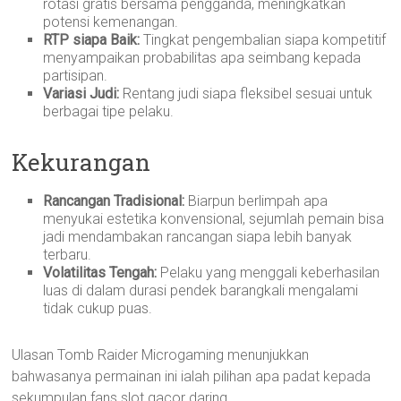
rotasi gratis bersama pengganda, meningkatkan
potensi kemenangan.
RTP siapa Baik:
Tingkat pengembalian siapa kompetitif
menyampaikan probabilitas apa seimbang kepada
partisipan.
Variasi Judi:
Rentang judi siapa fleksibel sesuai untuk
berbagai tipe pelaku.
Kekurangan
Rancangan Tradisional:
Biarpun berlimpah apa
menyukai estetika konvensional, sejumlah pemain bisa
jadi mendambakan rancangan siapa lebih banyak
terbaru.
Volatilitas Tengah:
Pelaku yang menggali keberhasilan
luas di dalam durasi pendek barangkali mengalami
tidak cukup puas.
Ulasan Tomb Raider Microgaming menunjukkan
bahwasanya permainan ini ialah pilihan apa padat kepada
sekumpulan fans slot gacor daring.