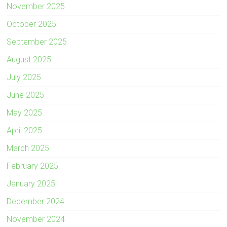
November 2025
October 2025
September 2025
August 2025
July 2025
June 2025
May 2025
April 2025
March 2025
February 2025
January 2025
December 2024
November 2024