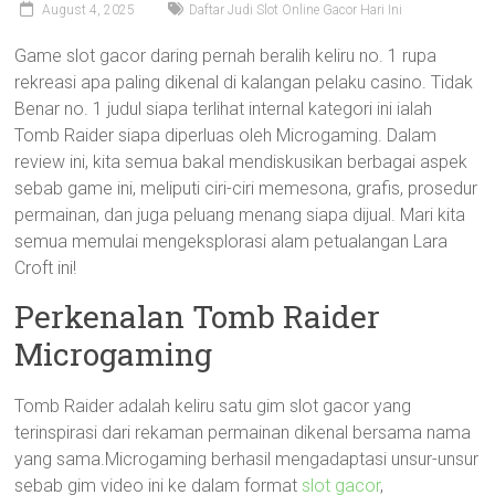
August 4, 2025
Daftar Judi Slot Online Gacor Hari Ini
Game slot gacor daring pernah beralih keliru no. 1 rupa
rekreasi apa paling dikenal di kalangan pelaku casino. Tidak
Benar no. 1 judul siapa terlihat internal kategori ini ialah
Tomb Raider siapa diperluas oleh Microgaming. Dalam
review ini, kita semua bakal mendiskusikan berbagai aspek
sebab game ini, meliputi ciri-ciri memesona, grafis, prosedur
permainan, dan juga peluang menang siapa dijual. Mari kita
semua memulai mengeksplorasi alam petualangan Lara
Croft ini!
Perkenalan Tomb Raider
Microgaming
Tomb Raider adalah keliru satu gim slot gacor yang
terinspirasi dari rekaman permainan dikenal bersama nama
yang sama.Microgaming berhasil mengadaptasi unsur-unsur
sebab gim video ini ke dalam format
slot gacor
,