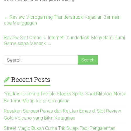
←
Review Microgaming Thunderstruck: Kejadian Bermain
apa Menggugah
Review Slot Online Di Internet Thunderkick: Menyelami Bumi
Game siapa Menarik
→
Recent Posts
Yggdrasil Gaming Temple Stacks Splitz: Saat Mitologi Norse
Bertemu Multiplikator Gila-gilaan
Rasakan Sensasi Panas dan Kejutan Emas di Slot Review
Gold Volcano yang Bikin Ketagihan
Street Magic Bukan Cuma Trik Sulap, Tapi Pengalaman