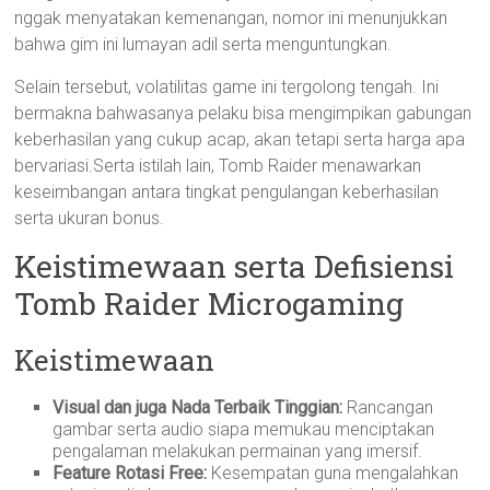
nggak menyatakan kemenangan, nomor ini menunjukkan
bahwa gim ini lumayan adil serta menguntungkan.
Selain tersebut, volatilitas game ini tergolong tengah. Ini
bermakna bahwasanya pelaku bisa mengimpikan gabungan
keberhasilan yang cukup acap, akan tetapi serta harga apa
bervariasi.Serta istilah lain, Tomb Raider menawarkan
keseimbangan antara tingkat pengulangan keberhasilan
serta ukuran bonus.
Keistimewaan serta Defisiensi
Tomb Raider Microgaming
Keistimewaan
Visual dan juga Nada Terbaik Tinggian:
Rancangan
gambar serta audio siapa memukau menciptakan
pengalaman melakukan permainan yang imersif.
Feature Rotasi Free:
Kesempatan guna mengalahkan