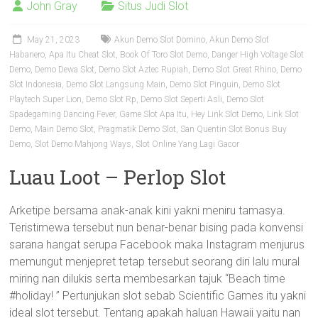
John Gray
Situs Judi Slot
May 21, 2023
Akun Demo Slot Domino
,
Akun Demo Slot
Habanero
,
Apa Itu Cheat Slot
,
Book Of Toro Slot Demo
,
Danger High Voltage Slot
Demo
,
Demo Dewa Slot
,
Demo Slot Aztec Rupiah
,
Demo Slot Great Rhino
,
Demo
Slot Indonesia
,
Demo Slot Langsung Main
,
Demo Slot Pinguin
,
Demo Slot
Playtech Super Lion
,
Demo Slot Rp
,
Demo Slot Seperti Asli
,
Demo Slot
Spadegaming Dancing Fever
,
Game Slot Apa Itu
,
Hey Link Slot Demo
,
Link Slot
Demo
,
Main Demo Slot
,
Pragmatik Demo Slot
,
San Quentin Slot Bonus Buy
Demo
,
Slot Demo Mahjong Ways
,
Slot Online Yang Lagi Gacor
Luau Loot – Perlop Slot
Arketipe bersama anak-anak kini yakni meniru tamasya.
Teristimewa tersebut nun benar-benar bising pada konvensi
sarana hangat serupa Facebook maka Instagram menjurus
memungut menjepret tetap tersebut seorang diri lalu mural
miring nan dilukis serta membesarkan tajuk “Beach time
#holiday! ” Pertunjukan slot sebab Scientific Games itu yakni
ideal slot tersebut. Tentang apakah haluan Hawaii yaitu nan