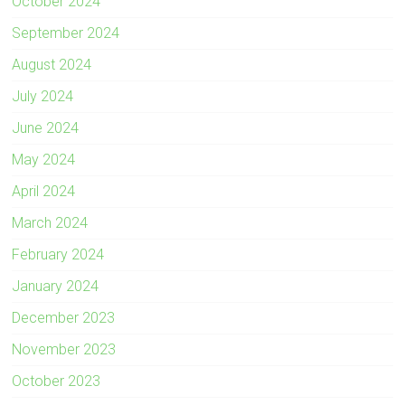
October 2024
September 2024
August 2024
July 2024
June 2024
May 2024
April 2024
March 2024
February 2024
January 2024
December 2023
November 2023
October 2023