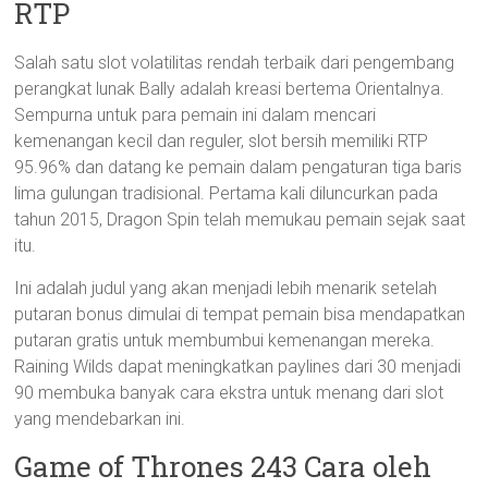
RTP
Salah satu slot volatilitas rendah terbaik dari pengembang
perangkat lunak Bally adalah kreasi bertema Orientalnya.
Sempurna untuk para pemain ini dalam mencari
kemenangan kecil dan reguler, slot bersih memiliki RTP
95.96% dan datang ke pemain dalam pengaturan tiga baris
lima gulungan tradisional. Pertama kali diluncurkan pada
tahun 2015, Dragon Spin telah memukau pemain sejak saat
itu.
Ini adalah judul yang akan menjadi lebih menarik setelah
putaran bonus dimulai di tempat pemain bisa mendapatkan
putaran gratis untuk membumbui kemenangan mereka.
Raining Wilds dapat meningkatkan paylines dari 30 menjadi
90 membuka banyak cara ekstra untuk menang dari slot
yang mendebarkan ini.
Game of Thrones 243 Cara oleh