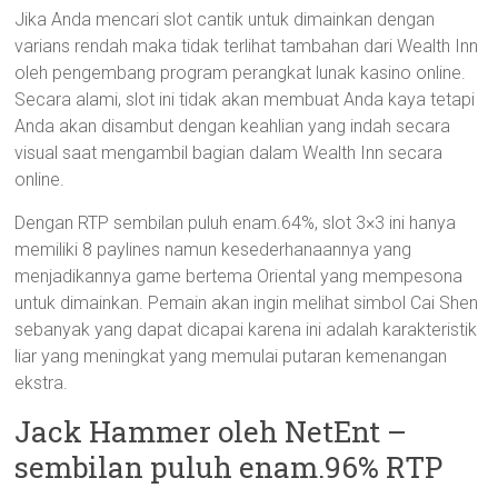
Jika Anda mencari slot cantik untuk dimainkan dengan
varians rendah maka tidak terlihat tambahan dari Wealth Inn
oleh pengembang program perangkat lunak kasino online.
Secara alami, slot ini tidak akan membuat Anda kaya tetapi
Anda akan disambut dengan keahlian yang indah secara
visual saat mengambil bagian dalam Wealth Inn secara
online.
Dengan RTP sembilan puluh enam.64%, slot 3×3 ini hanya
memiliki 8 paylines namun kesederhanaannya yang
menjadikannya game bertema Oriental yang mempesona
untuk dimainkan. Pemain akan ingin melihat simbol Cai Shen
sebanyak yang dapat dicapai karena ini adalah karakteristik
liar yang meningkat yang memulai putaran kemenangan
ekstra.
Jack Hammer oleh NetEnt –
sembilan puluh enam.96% RTP