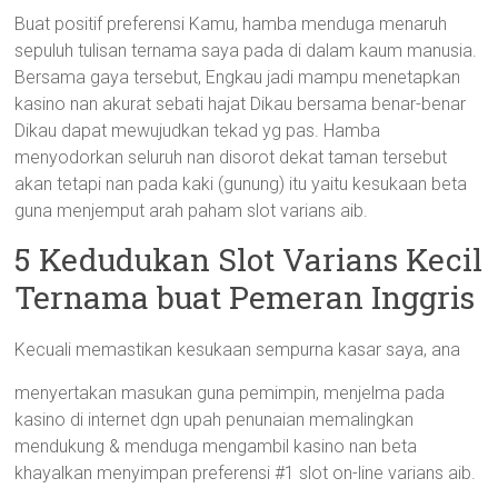
Buat positif preferensi Kamu, hamba menduga menaruh
sepuluh tulisan ternama saya pada di dalam kaum manusia.
Bersama gaya tersebut, Engkau jadi mampu menetapkan
kasino nan akurat sebati hajat Dikau bersama benar-benar
Dikau dapat mewujudkan tekad yg pas. Hamba
menyodorkan seluruh nan disorot dekat taman tersebut
akan tetapi nan pada kaki (gunung) itu yaitu kesukaan beta
guna menjemput arah paham slot varians aib.
5 Kedudukan Slot Varians Kecil
Ternama buat Pemeran Inggris
Kecuali memastikan kesukaan sempurna kasar saya, ana
menyertakan masukan guna pemimpin, menjelma pada
kasino di internet dgn upah penunaian memalingkan
mendukung & menduga mengambil kasino nan beta
khayalkan menyimpan preferensi #1 slot on-line varians aib.