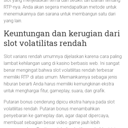
slot yang menjelaskan tema dan sedikit tambahan tentang
RTP-nya. Anda akan segera mendapatkan metode untuk
menemukannya dan sarana untuk membangun satu dari
yang lain.
Keuntungan dan kerugian dari
slot volatilitas rendah
Slot varians rendah umumnya dijelaskan karena cara paling
lambat kehilangan uang di kasino berbasis web. Ini sangat
benar mengingat bahwa slot volatilitas rendah terbesar
memiliki RTP di atas umum. Memainkannya sebagai jenis
hiburan berarti Anda harus memiliki kemungkinan ekstra
untuk menghargai fitur, gameplay, suara, dan grafik.
Putaran bonus cenderung dipicu ekstra hanya pada slot
volatilitas rendah. Putaran bonus menambahkan
penyebaran ke gameplay dan, agar dapat dipercaya,
membuat sebagian besar video game jauh lebih