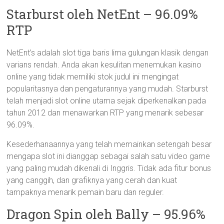
Starburst oleh NetEnt – 96.09%
RTP
NetEnt’s adalah slot tiga baris lima gulungan klasik dengan
varians rendah. Anda akan kesulitan menemukan kasino
online yang tidak memiliki stok judul ini mengingat
popularitasnya dan pengaturannya yang mudah. Starburst
telah menjadi slot online utama sejak diperkenalkan pada
tahun 2012 dan menawarkan RTP yang menarik sebesar
96.09%.
Kesederhanaannya yang telah memainkan setengah besar
mengapa slot ini dianggap sebagai salah satu video game
yang paling mudah dikenali di Inggris. Tidak ada fitur bonus
yang canggih, dan grafiknya yang cerah dan kuat
tampaknya menarik pemain baru dan reguler.
Dragon Spin oleh Bally – 95.96%