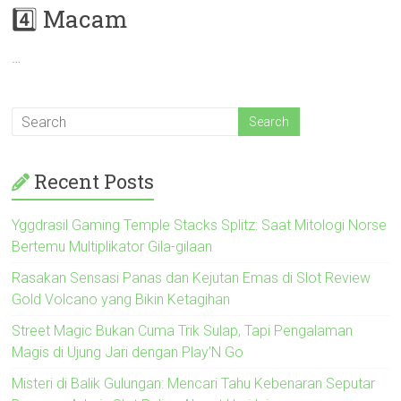
4️⃣ Macam
…
Recent Posts
Yggdrasil Gaming Temple Stacks Splitz: Saat Mitologi Norse
Bertemu Multiplikator Gila-gilaan
Rasakan Sensasi Panas dan Kejutan Emas di Slot Review
Gold Volcano yang Bikin Ketagihan
Street Magic Bukan Cuma Trik Sulap, Tapi Pengalaman
Magis di Ujung Jari dengan Play’N Go
Misteri di Balik Gulungan: Mencari Tahu Kebenaran Seputar