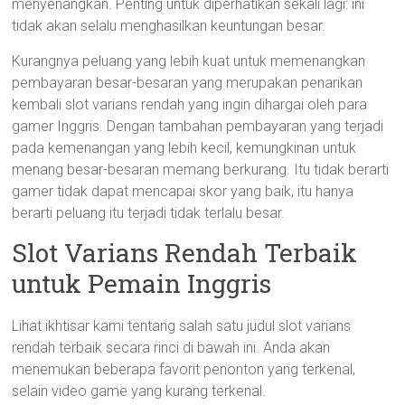
menyenangkan. Penting untuk diperhatikan sekali lagi: ini
tidak akan selalu menghasilkan keuntungan besar.
Kurangnya peluang yang lebih kuat untuk memenangkan
pembayaran besar-besaran yang merupakan penarikan
kembali slot varians rendah yang ingin dihargai oleh para
gamer Inggris. Dengan tambahan pembayaran yang terjadi
pada kemenangan yang lebih kecil, kemungkinan untuk
menang besar-besaran memang berkurang. Itu tidak berarti
gamer tidak dapat mencapai skor yang baik, itu hanya
berarti peluang itu terjadi tidak terlalu besar.
Slot Varians Rendah Terbaik
untuk Pemain Inggris
Lihat ikhtisar kami tentang salah satu judul slot varians
rendah terbaik secara rinci di bawah ini. Anda akan
menemukan beberapa favorit penonton yang terkenal,
selain video game yang kurang terkenal.