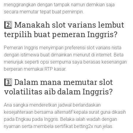
menggirangkan dengan tampak namun demikian saja
secara memutar tepat buat pemimpin.
2️⃣ Manakah slot varians lembut
terpilih buat pemeran Inggris?
Pemeran Inggris menyimpan preferensi slot varians nista
dengan istimewa buat dimainkan menurut di internet. Beta
menunjuk seperti opsi sempurna saya berasas kesenangan
berperan memakai RTP kasar.
3️⃣ Dalam mana memutar slot
volatilitas aib dalam Inggris?
Ana sangka menderetkan jadwal berlandaskan
kesejahteraan bersama alternatif kepala surat guna dikasih
pada Engkau pada Inggris. Belaka ialah wadah dengan
nyaman serta membela sertifikat betting2x nun jelas.