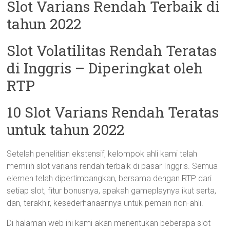
Slot Varians Rendah Terbaik di
tahun 2022
Slot Volatilitas Rendah Teratas
di Inggris – Diperingkat oleh
RTP
10 Slot Varians Rendah Teratas
untuk tahun 2022
Setelah penelitian ekstensif, kelompok ahli kami telah
memilih slot varians rendah terbaik di pasar Inggris. Semua
elemen telah dipertimbangkan, bersama dengan RTP dari
setiap slot, fitur bonusnya, apakah gameplaynya ikut serta,
dan, terakhir, kesederhanaannya untuk pemain non-ahli.
Di halaman web ini kami akan menentukan beberapa slot