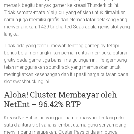
menarik begitu banyak gamer ke kreasi Thunderkick ini.
Tidak semata-mata nilai judul yang efisien untuk dimainkan,
namun juga memiliki grafis dan elemen latar belakang yang
menyenangkan. 1429 Uncharted Seas adalah jenis slot yang
langka.
Tidak ada yang terlalu mewah tentang gameplay tetapi
bonus bola memungkinkan pemain untuk membuka putaran
gratis pada game tiga baris lima gulungan ini. Pengembang
telah menggunakan soundtrack yang memuaskan untuk
meningkatkan kesenangan dan itu pasti harga putaran pada
slot swashbuckling ini.
Aloha! Cluster Membayar oleh
NetEnt – 96.42% RTP
Kreasi NetEnt asing yang jadi nan termasyhur tentang rekor
satu diantara slot varians lembut utama guna senyampang
menyimpang merupakan. Cluster Pays di dalam punca