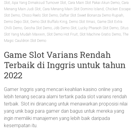
Slot
,
Apa Yang Dimaksud Turnover Slot
,
Cara Main Slot Pakai Akun Demo
,
Cara
Menang Main Judi Slot
,
Cara Menang Main Slot Domino Island
,
Chicken Escape
Slot Demo
,
Choco Reels Slot Demo
,
Daftar Slot Sweet Bonanza Demo Rupiah
,
Demo Depo Slot
,
Demo Slot Buffalo King
,
Demo Slot Xmas
,
Game Slot Extra
Chilli Demo
,
Geisha Slot Demo
,
Jdb Demo Slot
,
Lucky Pharaoh Slot Demo
,
Situs
Slot Yang Mudah Maxwin
,
Slot Demo Hot Fruit
,
Slot Machine Gratis Demo
,
The
Magic Cauldron Slot Demo
Game Slot Varians Rendah
Terbaik di Inggris untuk tahun
2022
Gamer Inggris yang mencari keahlian kasino online yang
lebih tenang secara alami tertarik pada slot varians rendah
terbaik. Slot ini dirancang untuk menawarkan proposisi nilai
yang unik bagi para gamer dan bagus untuk mereka yang
ingin memiliki manajemen yang lebih baik daripada
kesempatan itu.