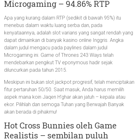
Microgaming – 94.86% RTP
Apa yang kurang dalam RTP (sedikit di bawah 95%) itu
menebus dalam waktu luang serba dan, pada
kenyataannya, adalah slot varians yang sangat rendah yang
dapat dimainkan di banyak kasino online Inggris. Angka
dalam judul mengacu pada paylines dalam judul
Microgaming ini. Game of Thrones 243 Ways telah
mendebarkan pengikut TV eponymous hadir sejak
diluncurkan pada tahun 2015.
Meskipun ini bukan slot jackpot progresif, telah menciptakan
fitur pertaruhan 50/50. Saat masuk, Anda harus memilih
aspek mana koin Jaqen H’ghar akan jatuh – kepala atau
ekor. Pilihlah dan semoga Tuhan yang Berwajah Banyak
akan berada di pihakmu!
Hot Cross Bunnies oleh Game
Realistis – sembilan puluh