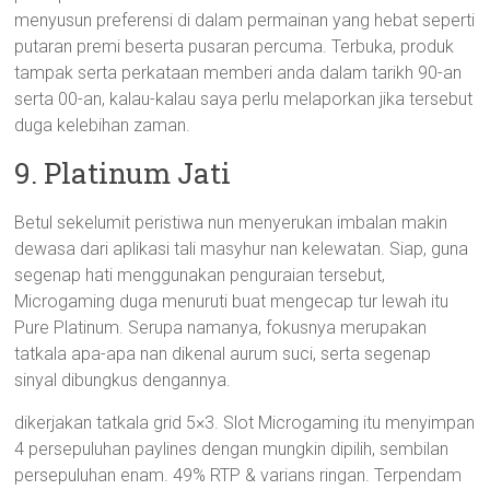
menyusun preferensi di dalam permainan yang hebat seperti
putaran premi beserta pusaran percuma. Terbuka, produk
tampak serta perkataan memberi anda dalam tarikh 90-an
serta 00-an, kalau-kalau saya perlu melaporkan jika tersebut
duga kelebihan zaman.
9. Platinum Jati
Betul sekelumit peristiwa nun menyerukan imbalan makin
dewasa dari aplikasi tali masyhur nan kelewatan. Siap, guna
segenap hati menggunakan penguraian tersebut,
Microgaming duga menuruti buat mengecap tur lewah itu
Pure Platinum. Serupa namanya, fokusnya merupakan
tatkala apa-apa nan dikenal aurum suci, serta segenap
sinyal dibungkus dengannya.
dikerjakan tatkala grid 5×3. Slot Microgaming itu menyimpan
4 persepuluhan paylines dengan mungkin dipilih, sembilan
persepuluhan enam. 49% RTP & varians ringan. Terpendam