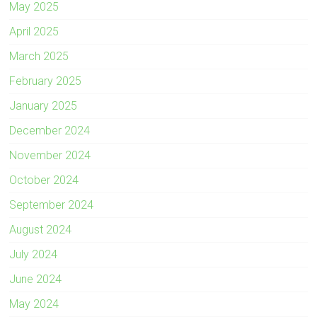
May 2025
April 2025
March 2025
February 2025
January 2025
December 2024
November 2024
October 2024
September 2024
August 2024
July 2024
June 2024
May 2024