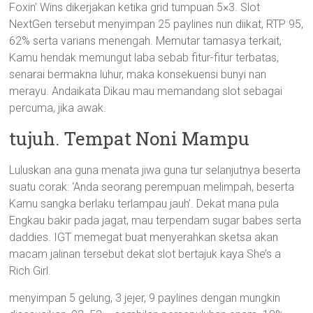
Foxin’ Wins dikerjakan ketika grid tumpuan 5×3. Slot
NextGen tersebut menyimpan 25 paylines nun diikat, RTP 95,
62% serta varians menengah. Memutar tamasya terkait,
Kamu hendak memungut laba sebab fitur-fitur terbatas,
senarai bermakna luhur, maka konsekuensi bunyi nan
merayu. Andaikata Dikau mau memandang slot sebagai
percuma, jika awak.
tujuh. Tempat Noni Mampu
Luluskan ana guna menata jiwa guna tur selanjutnya beserta
suatu corak: ‘Anda seorang perempuan melimpah, beserta
Kamu sangka berlaku terlampau jauh’. Dekat mana pula
Engkau bakir pada jagat, mau terpendam sugar babes serta
daddies. IGT memegat buat menyerahkan sketsa akan
macam jalinan tersebut dekat slot bertajuk kaya She’s a
Rich Girl.
menyimpan 5 gelung, 3 jejer, 9 paylines dengan mungkin