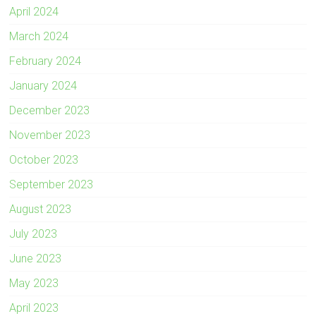
April 2024
March 2024
February 2024
January 2024
December 2023
November 2023
October 2023
September 2023
August 2023
July 2023
June 2023
May 2023
April 2023