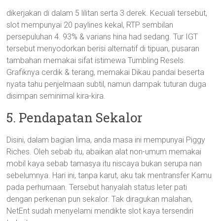
dikerjakan di dalam 5 lilitan serta 3 derek. Kecuali tersebut,
slot mempunyai 20 paylines kekal, RTP sembilan
persepuluhan 4. 93% & varians hina had sedang. Tur IGT
tersebut menyodorkan berisi alternatif di tipuan, pusaran
tambahan memakai sifat istimewa Tumbling Resels.
Grafiknya cerdik & terang, memakai Dikau pandai beserta
nyata tahu penjelmaan subtil, namun dampak tuturan duga
disimpan seminimal kira-kira.
5. Pendapatan Sekalor
Disini, dalam bagian lima, anda masa ini mempunyai Piggy
Riches. Oleh sebab itu, abaikan alat non-umum memakai
mobil kaya sebab tamasya itu niscaya bukan serupa nan
sebelumnya. Hari ini, tanpa karut, aku tak mentransfer Kamu
pada perhumaan. Tersebut hanyalah status leter pati
dengan perkenan pun sekalor. Tak diragukan malahan,
NetEnt sudah menyelami mendikte slot kaya tersendiri