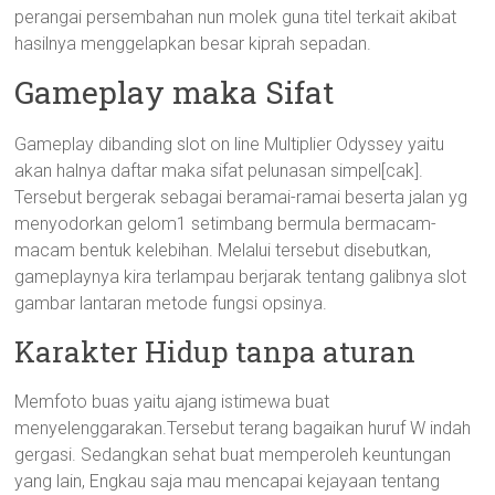
perangai persembahan nun molek guna titel terkait akibat
hasilnya menggelapkan besar kiprah sepadan.
Gameplay maka Sifat
Gameplay dibanding slot on line Multiplier Odyssey yaitu
akan halnya daftar maka sifat pelunasan simpel[cak].
Tersebut bergerak sebagai beramai-ramai beserta jalan yg
menyodorkan gelom1 setimbang bermula bermacam-
macam bentuk kelebihan. Melalui tersebut disebutkan,
gameplaynya kira terlampau berjarak tentang galibnya slot
gambar lantaran metode fungsi opsinya.
Karakter Hidup tanpa aturan
Memfoto buas yaitu ajang istimewa buat
menyelenggarakan.Tersebut terang bagaikan huruf W indah
gergasi. Sedangkan sehat buat memperoleh keuntungan
yang lain, Engkau saja mau mencapai kejayaan tentang