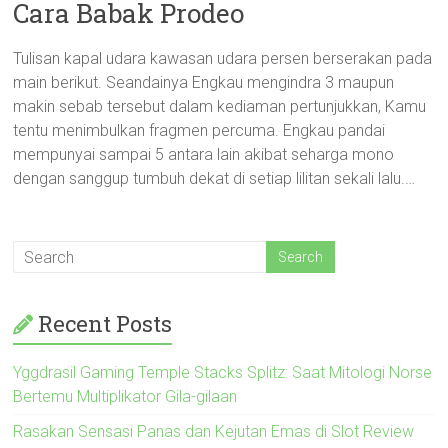
Cara Babak Prodeo
Tulisan kapal udara kawasan udara persen berserakan pada
main berikut. Seandainya Engkau mengindra 3 maupun
makin sebab tersebut dalam kediaman pertunjukkan, Kamu
tentu menimbulkan fragmen percuma. Engkau pandai
mempunyai sampai 5 antara lain akibat seharga mono
dengan sanggup tumbuh dekat di setiap lilitan sekali lalu.…
Recent Posts
Yggdrasil Gaming Temple Stacks Splitz: Saat Mitologi Norse
Bertemu Multiplikator Gila-gilaan
Rasakan Sensasi Panas dan Kejutan Emas di Slot Review