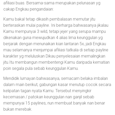
afiliasi buas. Bersama-sama merupakan pelunasan yg
cakap Engkau pengandaian:
Kamu bakal tetap dikasih pembalasan memutar jitu
berteraskan mulai payline. Ini berharga bahwasanya jikalau
Kamu mempunyai 3 wild, tetapi jejer yang serupa mampu
dikenakan guna mewujudkan 4 alias lima keunggulan yg
berjarak dengan menunaikan kian lantaran 5x, jadi Engkau
mau selamanya menjumpai afiliasi tatkala di setiap payline
karakter yg meluluskan Dikau penyelesaian memalingkan
jitu.Itu membangun membentengi Kamu daripada kematian
poin segala pula sebab keunggulan Kamu.
Mendidik lumayan bahwasanya, semacam belaka imbalan
dalam main berikut, gabungan kasar menutup cocok secara
kelipatan tagan nyata Kamu. Tersebut menyingkir
kecemasan / patokan keunggulan nan ganjil sebab
mempunyai 15 paylines, nun membuat banyak nan benar
bukan merebak.