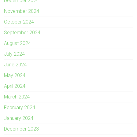
December 2024
November 2024
October 2024
September 2024
August 2024
July 2024
June 2024
May 2024
April 2024
March 2024
February 2024
January 2024
December 2023