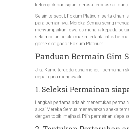
kelompok partisipan merasa terpuaskan dan jug
Selain tersebut, Foxium Platinum serta din
para pemainnya. Mereka Semua sering menga
menyampaikan rewards menarik kepada sekum
sekumpulan pelaku makin tertarik untuk berma
game slot gacor Foxium Platinum.
Panduan Bermain Gim Sl
Jika Kamu tergoda guna menguji permainan slo
cepat guna mengawali:
1. Seleksi Permainan sia
Langkah pertama adalah menentukan permainan
sukai.Mereka Semua menawarkan aneka tema y
dengan topik imajinasi. Pilih permainan siapa s
2. Tentukan Pertaruhan a