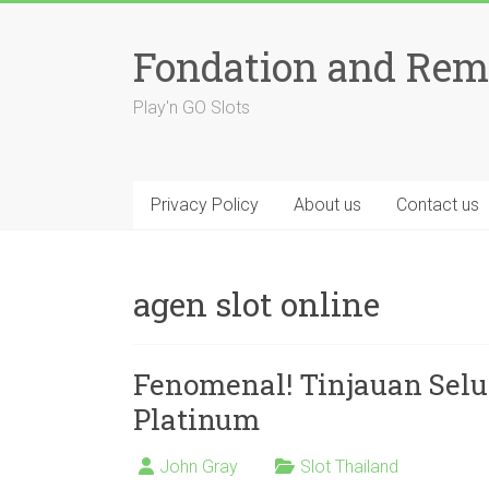
Skip
to
Fondation and Rem
content
Play'n GO Slots
Privacy Policy
About us
Contact us
agen slot online
Fenomenal! Tinjauan Sel
Platinum
John Gray
Slot Thailand