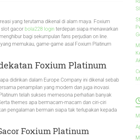
R
S
S
kreasi yang terutama dikenal di alam maya. Foxium
P
 slot gacor
bola228 login
terdepan siapa menawarkan
G
nghibur bagi sekumpulan fans perjudian on line.
al yang memukau, game-game asal Foxium Platinum
Mi
K
Ak
rdekatan Foxium Platinum
Ce
M
 apa didirikan dalam Europe.Company ini dikenal sebab
ersama penampilan yang modern dan juga inovasi.
 Platinum telah sukses memesona perhatian banyak
 Serta themes apa bermacam-macam dan ciri-ciri
kan pengalaman bermain siapa tak terlupakan kepada
M
A
Gacor Foxium Platinum
M