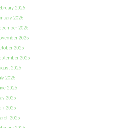
ebruary 2026
anuary 2026
ecember 2025
ovember 2025
ctober 2025
eptember 2025
ugust 2025
uly 2025
une 2025
ay 2025
pril 2025
arch 2025
ebruary 2025