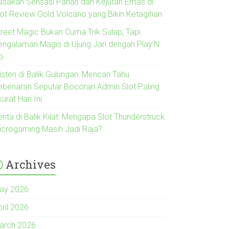
asakan Sensasi Panas dan Kejutan Emas di
lot Review Gold Volcano yang Bikin Ketagihan
treet Magic Bukan Cuma Trik Sulap, Tapi
engalaman Magis di Ujung Jari dengan Play’N
o
steri di Balik Gulungan: Mencari Tahu
ebenaran Seputar Bocoran Admin Slot Paling
urat Hari Ini
rita di Balik Kilat: Mengapa Slot Thunderstruck
icrogaming Masih Jadi Raja?
Archives
ay 2026
pril 2026
arch 2026