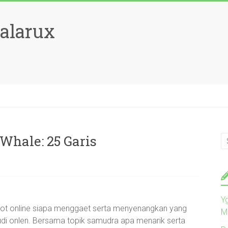
alarux
Whale: 25 Garis
Y
 slot online siapa menggaet serta menyenangkan yang
Mi
udi onlen. Bersama topik samudra apa menarik serta