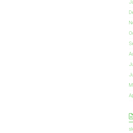
J
D
N
O
S
A
J
J
M
A
s