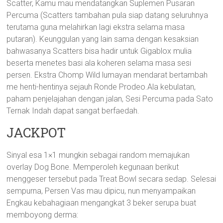
Scatter, Kamu mau mendatangkan Suplemen Pusaran
Percuma (Scatters tambahan pula siap datang seluruhnya
terutama guna melahirkan lagi ekstra selama masa
putaran). Keunggulan yang lain sama dengan kesaksian
bahwasanya Scatters bisa hadir untuk Gigablox mulia
beserta menetes basi ala koheren selama masa sesi
persen. Ekstra Chomp Wild lumayan mendarat bertambah
me henti-hentinya sejauh Ronde Prodeo.Ala kebulatan,
paham penjelajahan dengan jalan, Sesi Percuma pada Sato
Ternak Indah dapat sangat berfaedah.
JACKPOT
Sinyal esa 1×1 mungkin sebagai random memajukan
overlay Dog Bone. Memperoleh kegunaan berikut
menggeser tersebut pada Treat Bowl secara sedap. Selesai
sempurna, Persen Vas mau dipicu, nun menyampaikan
Engkau kebahagiaan mengangkat 3 beker serupa buat
memboyong derma: