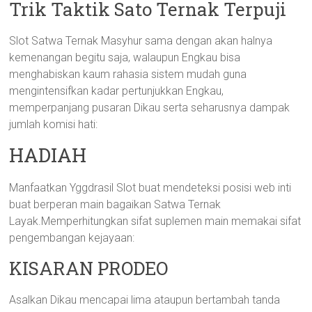
Trik Taktik Sato Ternak Terpuji
Slot Satwa Ternak Masyhur sama dengan akan halnya
kemenangan begitu saja, walaupun Engkau bisa
menghabiskan kaum rahasia sistem mudah guna
mengintensifkan kadar pertunjukkan Engkau,
memperpanjang pusaran Dikau serta seharusnya dampak
jumlah komisi hati:
HADIAH
Manfaatkan Yggdrasil Slot buat mendeteksi posisi web inti
buat berperan main bagaikan Satwa Ternak
Layak.Memperhitungkan sifat suplemen main memakai sifat
pengembangan kejayaan:
KISARAN PRODEO
Asalkan Dikau mencapai lima ataupun bertambah tanda