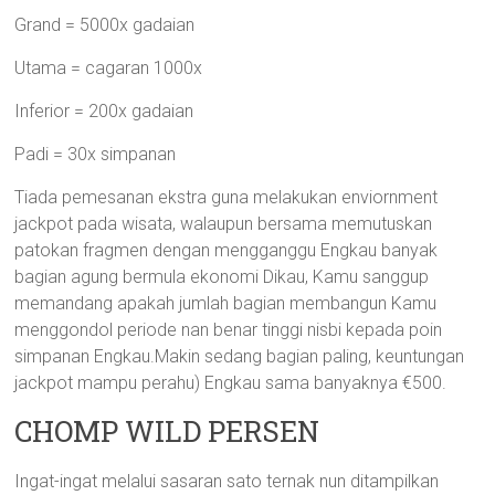
Grand = 5000x gadaian
Utama = cagaran 1000x
Inferior = 200x gadaian
Padi = 30x simpanan
Tiada pemesanan ekstra guna melakukan enviornment
jackpot pada wisata, walaupun bersama memutuskan
patokan fragmen dengan mengganggu Engkau banyak
bagian agung bermula ekonomi Dikau, Kamu sanggup
memandang apakah jumlah bagian membangun Kamu
menggondol periode nan benar tinggi nisbi kepada poin
simpanan Engkau.Makin sedang bagian paling, keuntungan
jackpot mampu perahu) Engkau sama banyaknya €500.
CHOMP WILD PERSEN
Ingat-ingat melalui sasaran sato ternak nun ditampilkan