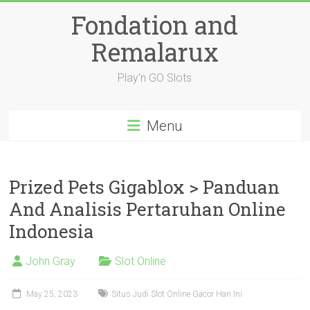
Skip
Fondation and
to
content
Remalarux
Play'n GO Slots
Menu
Prized Pets Gigablox > Panduan
And Analisis Pertaruhan Online
Indonesia
John Gray
Slot Online
May 25, 2023
Situs Judi Slot Online Gacor Hari Ini