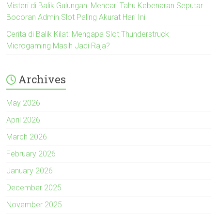
Misteri di Balik Gulungan: Mencari Tahu Kebenaran Seputar
Bocoran Admin Slot Paling Akurat Hari Ini
Cerita di Balik Kilat: Mengapa Slot Thunderstruck
Microgaming Masih Jadi Raja?
Archives
May 2026
April 2026
March 2026
February 2026
January 2026
December 2025
November 2025