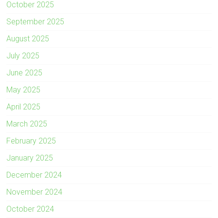
October 2025
September 2025
August 2025
July 2025
June 2025
May 2025
April 2025
March 2025
February 2025
January 2025
December 2024
November 2024
October 2024