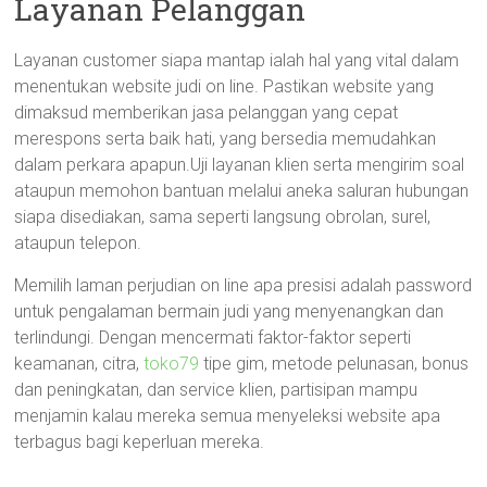
Layanan Pelanggan
Layanan customer siapa mantap ialah hal yang vital dalam
menentukan website judi on line. Pastikan website yang
dimaksud memberikan jasa pelanggan yang cepat
merespons serta baik hati, yang bersedia memudahkan
dalam perkara apapun.Uji layanan klien serta mengirim soal
ataupun memohon bantuan melalui aneka saluran hubungan
siapa disediakan, sama seperti langsung obrolan, surel,
ataupun telepon.
Memilih laman perjudian on line apa presisi adalah password
untuk pengalaman bermain judi yang menyenangkan dan
terlindungi. Dengan mencermati faktor-faktor seperti
keamanan, citra,
toko79
tipe gim, metode pelunasan, bonus
dan peningkatan, dan service klien, partisipan mampu
menjamin kalau mereka semua menyeleksi website apa
terbagus bagi keperluan mereka.