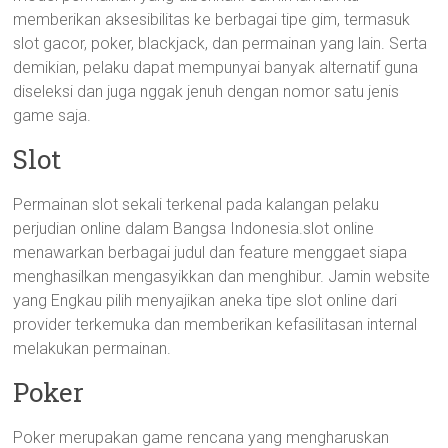
memberikan aksesibilitas ke berbagai tipe gim, termasuk
slot gacor, poker, blackjack, dan permainan yang lain. Serta
demikian, pelaku dapat mempunyai banyak alternatif guna
diseleksi dan juga nggak jenuh dengan nomor satu jenis
game saja.
Slot
Permainan slot sekali terkenal pada kalangan pelaku
perjudian online dalam Bangsa Indonesia.slot online
menawarkan berbagai judul dan feature menggaet siapa
menghasilkan mengasyikkan dan menghibur. Jamin website
yang Engkau pilih menyajikan aneka tipe slot online dari
provider terkemuka dan memberikan kefasilitasan internal
melakukan permainan.
Poker
Poker merupakan game rencana yang mengharuskan