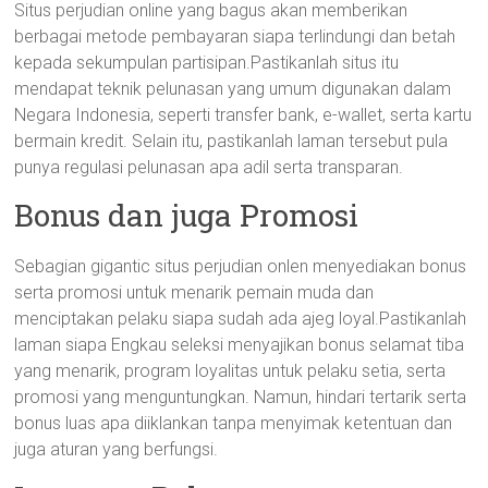
Situs perjudian online yang bagus akan memberikan
berbagai metode pembayaran siapa terlindungi dan betah
kepada sekumpulan partisipan.Pastikanlah situs itu
mendapat teknik pelunasan yang umum digunakan dalam
Negara Indonesia, seperti transfer bank, e-wallet, serta kartu
bermain kredit. Selain itu, pastikanlah laman tersebut pula
punya regulasi pelunasan apa adil serta transparan.
Bonus dan juga Promosi
Sebagian gigantic situs perjudian onlen menyediakan bonus
serta promosi untuk menarik pemain muda dan
menciptakan pelaku siapa sudah ada ajeg loyal.Pastikanlah
laman siapa Engkau seleksi menyajikan bonus selamat tiba
yang menarik, program loyalitas untuk pelaku setia, serta
promosi yang menguntungkan. Namun, hindari tertarik serta
bonus luas apa diiklankan tanpa menyimak ketentuan dan
juga aturan yang berfungsi.