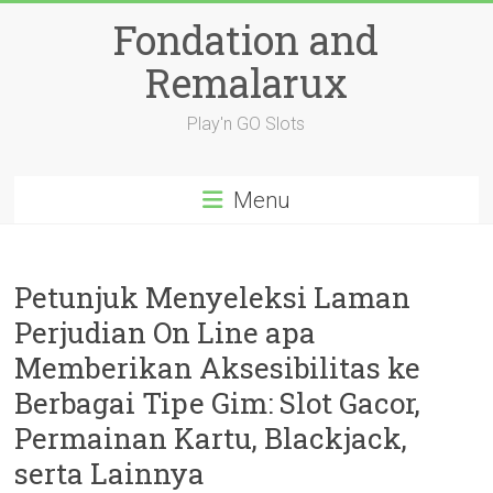
Skip
Fondation and
to
content
Remalarux
Play'n GO Slots
Menu
Petunjuk Menyeleksi Laman
Perjudian On Line apa
Memberikan Aksesibilitas ke
Berbagai Tipe Gim: Slot Gacor,
Permainan Kartu, Blackjack,
serta Lainnya