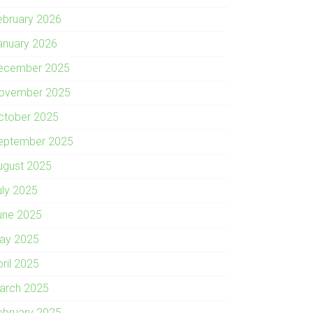
ebruary 2026
anuary 2026
ecember 2025
ovember 2025
ctober 2025
eptember 2025
ugust 2025
uly 2025
une 2025
ay 2025
pril 2025
arch 2025
ebruary 2025