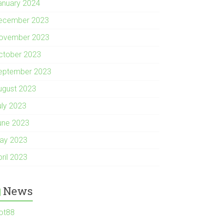
anuary 2024
ecember 2023
ovember 2023
ctober 2023
eptember 2023
ugust 2023
uly 2023
une 2023
ay 2023
pril 2023
News
lot88