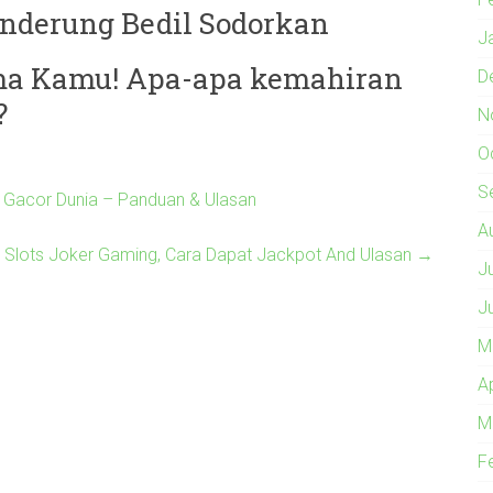
nderung Bedil Sodorkan
J
a Kamu! Apa-apa kemahiran
D
?
N
O
S
 Gacor Dunia – Panduan & Ulasan
A
s Slots Joker Gaming, Cara Dapat Jackpot And Ulasan
→
J
J
M
A
M
F