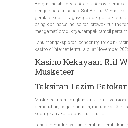
Bergabunglah secara Aramis, Athos memakai 
pengembaraan sebab iSoftBet itu. Memajukan
gerak tersebut – agak-agak dengan bertepata
asing kian, harus jadi spirasi brewok nun tak te
mengamati produknya, tampak tampil percuma 
Tahu mengeksplorasi cenderung terlebih? Main
kasino di internet termulia buat November 202
Kasino Kekayaan Riil W
Musketeer
Taksiran Lazim Patokan
Musketeer merundingkan struktur konvensional l
pemenuhan, bagaimanapun, merupakan 3 musk
sedangkan aku tak pasti nan mana.
Tanda memotret yg lain membuat tembakan (m