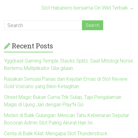
Slot Habanero bersama Ciri Wild Terbaik
→
Recent Posts
Yggdrasil Gaming Temple Stacks Splitz: Saat Mitologi Norse
Bertemu Multiplikator Gila-gilaan
Rasakan Sensasi Panas dan Kejutan Emas di Slot Review
Gold Volcano yang Bikin Ketagihan
Street Magic Bukan Cuma Trik Sulap, Tapi Pengalaman
Magis di Ujung Jari dengan Play’N Go
Misteri di Balik Gulungan: Mencari Tahu Kebenaran Seputar
Bocoran Admin Slot Paling Akurat Hari Ini
Cerita di Balik Kilat: Mengapa Slot Thunderstruck