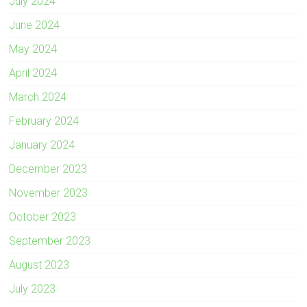
July 2024
June 2024
May 2024
April 2024
March 2024
February 2024
January 2024
December 2023
November 2023
October 2023
September 2023
August 2023
July 2023