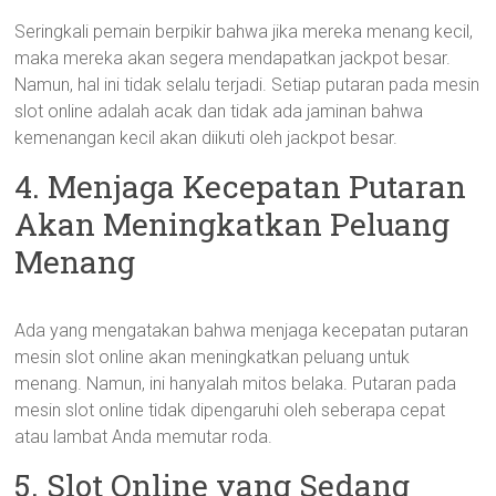
Seringkali pemain berpikir bahwa jika mereka menang kecil,
maka mereka akan segera mendapatkan jackpot besar.
Namun, hal ini tidak selalu terjadi. Setiap putaran pada mesin
slot online adalah acak dan tidak ada jaminan bahwa
kemenangan kecil akan diikuti oleh jackpot besar.
4. Menjaga Kecepatan Putaran
Akan Meningkatkan Peluang
Menang
Ada yang mengatakan bahwa menjaga kecepatan putaran
mesin slot online akan meningkatkan peluang untuk
menang. Namun, ini hanyalah mitos belaka. Putaran pada
mesin slot online tidak dipengaruhi oleh seberapa cepat
atau lambat Anda memutar roda.
5. Slot Online yang Sedang