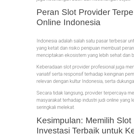
Peran Slot Provider Terpe
Online Indonesia
Indonesia adalah salah satu pasar terbesar unt
yang ketat dan risiko penipuan membuat pera
menciptakan ekosistem yang lebih sehat dan b
Keberadaan slot provider profesional juga m
variatif serta responsif terhadap keinginan pe
relevan dengan kultur Indonesia, serta dukun
Secara tidak langsung, provider terpercaya 
masyarakat terhadap industri judi online yang 
seringkali melekat.
Kesimpulan: Memilih Slot
Investasi Terbaik untuk