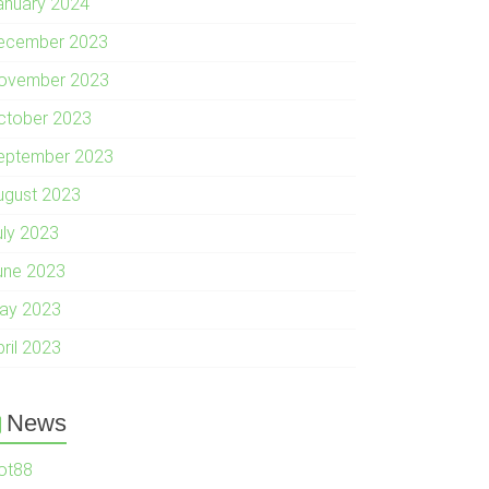
anuary 2024
ecember 2023
ovember 2023
ctober 2023
eptember 2023
ugust 2023
uly 2023
une 2023
ay 2023
pril 2023
News
lot88