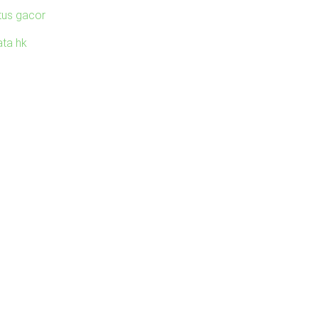
itus gacor
ata hk