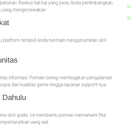
patokan. Berikut hal-hal yang perlu Anda pertimbangkan
s
in yang mengecewakan:
d
kat
atau platform tempat Anda bermain mengumumkan slot
nitas
emas informasi. Pemain sering membagikan pengalaman
caya dari kualitas game hingga layanan support-nya.
h Dahulu
mo slot gratis. Ini membantu pemain memahami fitur
mempertaruhkan uang asli.