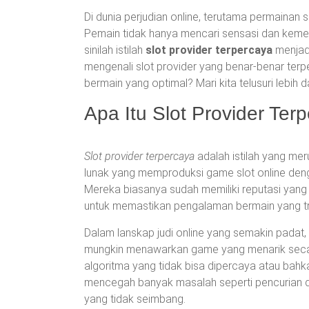
Di dunia perjudian online, terutama permainan 
Pemain tidak hanya mencari sensasi dan kemen
sinilah istilah
slot provider terpercaya
menjadi
mengenali slot provider yang benar-benar ter
bermain yang optimal? Mari kita telusuri lebih da
Apa Itu Slot Provider Te
Slot provider terpercaya
adalah istilah yang m
lunak yang memproduksi game slot online denga
Mereka biasanya sudah memiliki reputasi yang 
untuk memastikan pengalaman bermain yang tr
Dalam lanskap judi online yang semakin padat,
mungkin menawarkan game yang menarik secara 
algoritma yang tidak bisa dipercaya atau bahkan
mencegah banyak masalah seperti pencurian d
yang tidak seimbang.