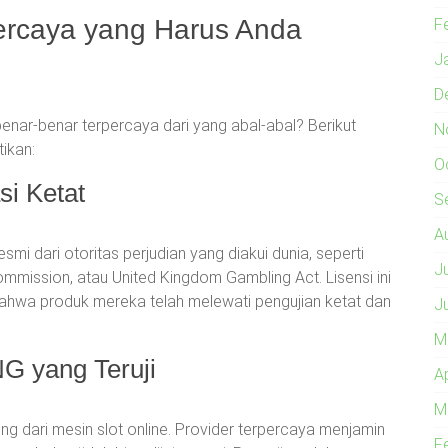
erpercaya yang Harus Anda
F
J
D
ar-benar terpercaya dari yang abal-abal? Berikut
N
ikan:
O
si Ketat
S
A
esmi dari otoritas perjudian yang diakui dunia, seperti
J
mission, atau United Kingdom Gambling Act. Lisensi ini
bahwa produk mereka telah melewati pengujian ketat dan
J
M
G yang Teruji
A
M
 dari mesin slot online. Provider terpercaya menjamin
F