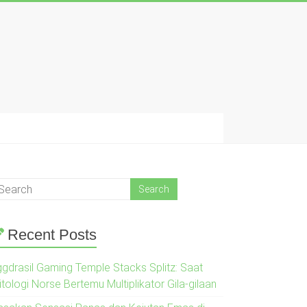
Recent Posts
ggdrasil Gaming Temple Stacks Splitz: Saat
tologi Norse Bertemu Multiplikator Gila-gilaan