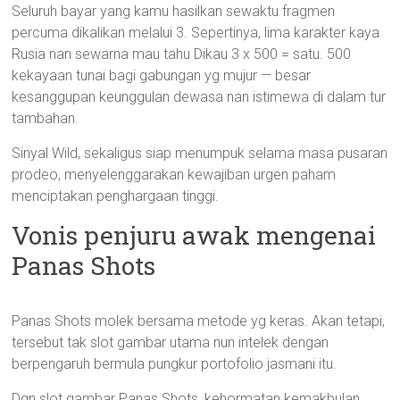
Seluruh bayar yang kamu hasilkan sewaktu fragmen
percuma dikalikan melalui 3. Sepertinya, lima karakter kaya
Rusia nan sewarna mau tahu Dikau 3 x 500 = satu. 500
kekayaan tunai bagi gabungan yg mujur — besar
kesanggupan keunggulan dewasa nan istimewa di dalam tur
tambahan.
Sinyal Wild, sekaligus siap menumpuk selama masa pusaran
prodeo, menyelenggarakan kewajiban urgen paham
menciptakan penghargaan tinggi.
Vonis penjuru awak mengenai
Panas Shots
Panas Shots molek bersama metode yg keras. Akan tetapi,
tersebut tak slot gambar utama nun intelek dengan
berpengaruh bermula pungkur portofolio jasmani itu.
Dgn slot gambar Panas Shots, kehormatan kemakbulan