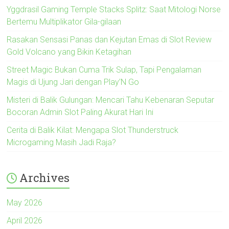
Yggdrasil Gaming Temple Stacks Splitz: Saat Mitologi Norse
Bertemu Multiplikator Gila-gilaan
Rasakan Sensasi Panas dan Kejutan Emas di Slot Review
Gold Volcano yang Bikin Ketagihan
Street Magic Bukan Cuma Trik Sulap, Tapi Pengalaman
Magis di Ujung Jari dengan Play’N Go
Misteri di Balik Gulungan: Mencari Tahu Kebenaran Seputar
Bocoran Admin Slot Paling Akurat Hari Ini
Cerita di Balik Kilat: Mengapa Slot Thunderstruck
Microgaming Masih Jadi Raja?
Archives
May 2026
April 2026