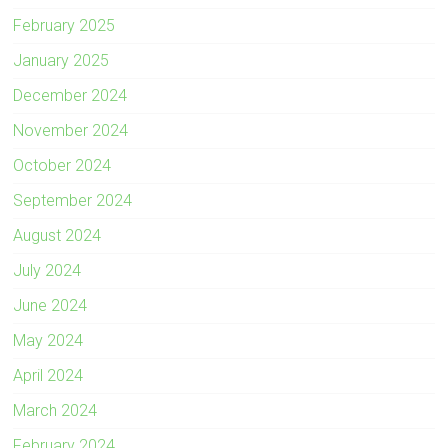
February 2025
January 2025
December 2024
November 2024
October 2024
September 2024
August 2024
July 2024
June 2024
May 2024
April 2024
March 2024
February 2024