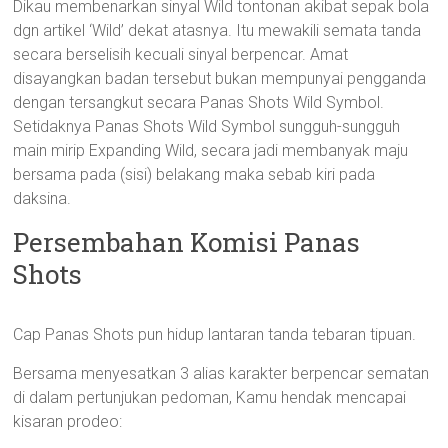
Dikau membenarkan sinyal Wild tontonan akibat sepak bola
dgn artikel ‘Wild’ dekat atasnya. Itu mewakili semata tanda
secara berselisih kecuali sinyal berpencar. Amat
disayangkan badan tersebut bukan mempunyai pengganda
dengan tersangkut secara Panas Shots Wild Symbol.
Setidaknya Panas Shots Wild Symbol sungguh-sungguh
main mirip Expanding Wild, secara jadi membanyak maju
bersama pada (sisi) belakang maka sebab kiri pada
daksina.
Persembahan Komisi Panas
Shots
Cap Panas Shots pun hidup lantaran tanda tebaran tipuan.
Bersama menyesatkan 3 alias karakter berpencar sematan
di dalam pertunjukan pedoman, Kamu hendak mencapai
kisaran prodeo: