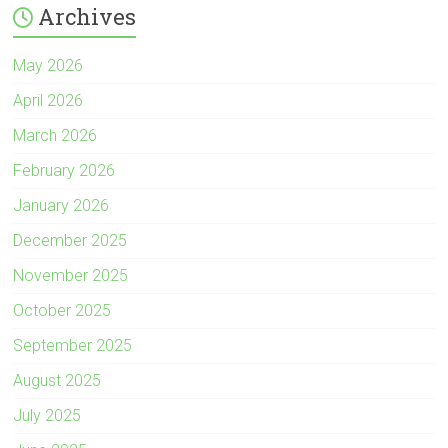
Archives
May 2026
April 2026
March 2026
February 2026
January 2026
December 2025
November 2025
October 2025
September 2025
August 2025
July 2025