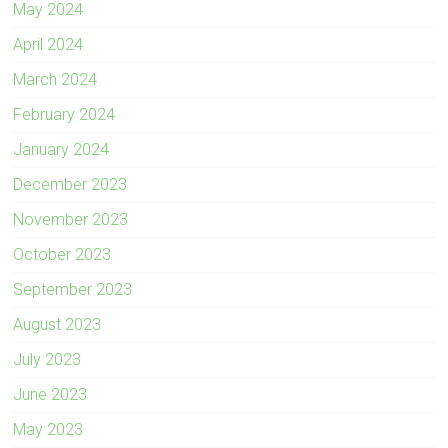
May 2024
April 2024
March 2024
February 2024
January 2024
December 2023
November 2023
October 2023
September 2023
August 2023
July 2023
June 2023
May 2023