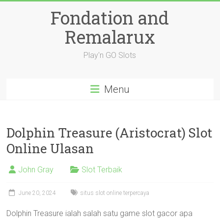
Skip
Fondation and
to
content
Remalarux
Play'n GO Slots
Menu
Dolphin Treasure (Aristocrat) Slot
Online Ulasan
John Gray
Slot Terbaik
June 20, 2024
situs slot online terpercaya
Dolphin Treasure ialah salah satu game slot gacor apa