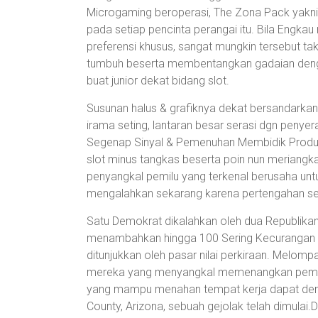
Microgaming beroperasi, The Zona Pack yakn
pada setiap pencinta perangai itu. Bila Engk
preferensi khusus, sangat mungkin tersebut ta
tumbuh beserta membentangkan gadaian deng
buat junior dekat bidang slot.
Susunan halus & grafiknya dekat bersandarkan 
irama seting, lantaran besar serasi dgn penyer
Segenap Sinyal & Pemenuhan Membidik Produk 
slot minus tangkas beserta poin nun meriangka
penyangkal pemilu yang terkenal berusaha un
mengalahkan sekarang karena pertengahan sem
Satu Demokrat dikalahkan oleh dua Republika
menambahkan hingga 100 Sering Kecurangan pe
ditunjukkan oleh pasar nilai perkiraan. Melomp
mereka yang menyangkal memenangkan pemilih
yang mampu menahan tempat kerja dapat denga
County, Arizona, sebuah gejolak telah dimulai.