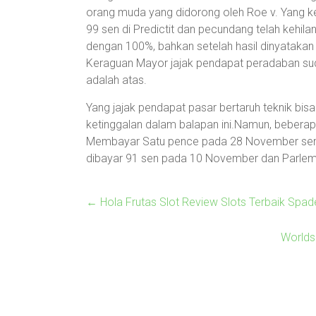
orang muda yang didorong oleh Roe v. Yang ke
99 sen di Predictit dan pecundang telah kehila
dengan 100%, bahkan setelah hasil dinyatakan
Keraguan Mayor jajak pendapat peradaban sud
adalah atas.
Yang jajak pendapat pasar bertaruh teknik bi
ketinggalan dalam balapan ini.Namun, beberap
Membayar Satu pence pada 28 November se
dibayar 91 sen pada 10 November dan Parlemen
←
Hola Frutas Slot Review Slots Terbaik Spa
Worlds