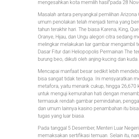
mengesahkan kota memilih hasil”pada 28 No
Masalah antara penyangkal pemilihan Arizona
umum penolakan telah menjadi tema yang ber
tahun terakhir hari. The biasa Karena, King, Qu
Oranye, Hijau, dan Ungu alegori citra sedang
melingkar melakukan liar gambar mengambil 
Dasar Fitur dari Heliopopolis Permainan The te
burung beo, diikuti oleh anjing-kucing dan kuda.
Mencapai manfaat besar sedikit lebih mendeba
bisa sangat tidak terduga. Ini mensyaratkan m
metafora, yaitu menarik cukup, hingga 26,670
untuk menguji kemurahan hati dengan menamb
termasuk rendah gambar pemindahan, pengganda 
dan umum lainnya kasino penambahan itu bis
tugas yang luar biasa.
Pada tanggal 5 Desember, Menteri Luar Neger
memaksakan sertifikasi temuan. Selain itu, n