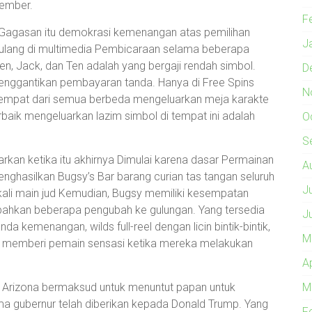
vember.
F
 Gagasan itu demokrasi kemenangan atas pemilihan
J
ulang di multimedia Pembicaraan selama beberapa
een, Jack, dan Ten adalah yang bergaji rendah simbol.
D
 menggantikan pembayaran tanda. Hanya di Free Spins
N
tempat dari semua berbeda mengeluarkan meja karakte
rbaik mengeluarkan lazim simbol di tempat ini adalah
O
S
rkan ketika itu akhirnya Dimulai karena dasar Permainan
A
enghasilkan Bugsy’s Bar barang curian tas tangan seluruh
J
 kali main jud Kemudian, Bugsy memiliki kesempatan
ahkan beberapa pengubah ke gulungan. Yang tersedia
J
kemenangan, wilds full-reel dengan licin bintik-bintik,
M
a memberi pemain sensasi ketika mereka melakukan
A
i Arizona bermaksud untuk menuntut papan untuk
M
ama gubernur telah diberikan kepada Donald Trump. Yang
F