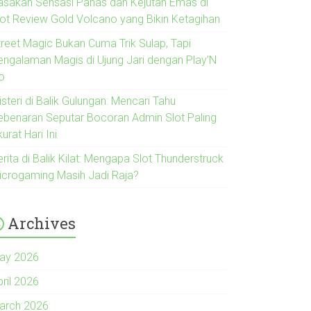
asakan Sensasi Panas dan Kejutan Emas di
lot Review Gold Volcano yang Bikin Ketagihan
treet Magic Bukan Cuma Trik Sulap, Tapi
engalaman Magis di Ujung Jari dengan Play’N
o
steri di Balik Gulungan: Mencari Tahu
ebenaran Seputar Bocoran Admin Slot Paling
urat Hari Ini
rita di Balik Kilat: Mengapa Slot Thunderstruck
icrogaming Masih Jadi Raja?
Archives
ay 2026
pril 2026
arch 2026