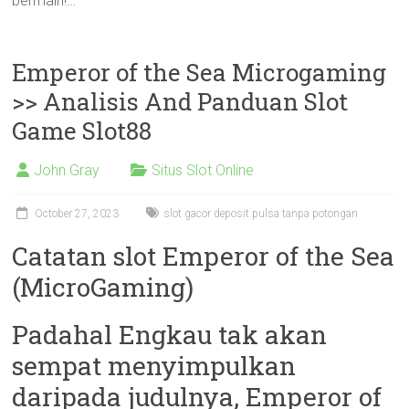
bermain!…
Emperor of the Sea Microgaming
>> Analisis And Panduan Slot
Game Slot88
John Gray
Situs Slot Online
October 27, 2023
slot gacor deposit pulsa tanpa potongan
Catatan slot Emperor of the Sea
(MicroGaming)
Padahal Engkau tak akan
sempat menyimpulkan
daripada judulnya, Emperor of