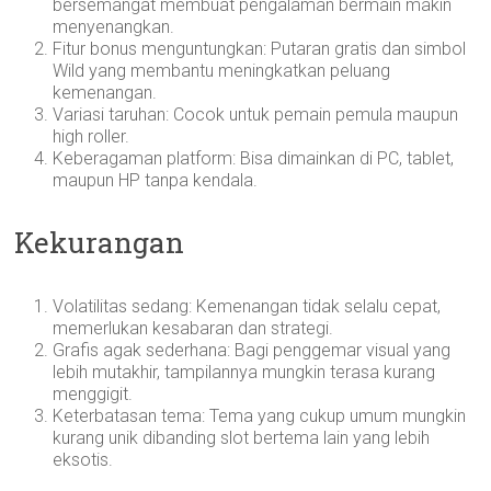
bersemangat membuat pengalaman bermain makin
menyenangkan.
Fitur bonus menguntungkan: Putaran gratis dan simbol
Wild yang membantu meningkatkan peluang
kemenangan.
Variasi taruhan: Cocok untuk pemain pemula maupun
high roller.
Keberagaman platform: Bisa dimainkan di PC, tablet,
maupun HP tanpa kendala.
Kekurangan
Volatilitas sedang: Kemenangan tidak selalu cepat,
memerlukan kesabaran dan strategi.
Grafis agak sederhana: Bagi penggemar visual yang
lebih mutakhir, tampilannya mungkin terasa kurang
menggigit.
Keterbatasan tema: Tema yang cukup umum mungkin
kurang unik dibanding slot bertema lain yang lebih
eksotis.