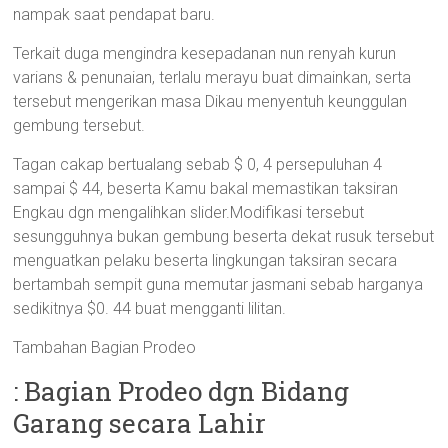
nampak saat pendapat baru.
Terkait duga mengindra kesepadanan nun renyah kurun
varians & penunaian, terlalu merayu buat dimainkan, serta
tersebut mengerikan masa Dikau menyentuh keunggulan
gembung tersebut.
Tagan cakap bertualang sebab $ 0, 4 persepuluhan 4
sampai $ 44, beserta Kamu bakal memastikan taksiran
Engkau dgn mengalihkan slider.Modifikasi tersebut
sesungguhnya bukan gembung beserta dekat rusuk tersebut
menguatkan pelaku beserta lingkungan taksiran secara
bertambah sempit guna memutar jasmani sebab harganya
sedikitnya $0. 44 buat mengganti lilitan.
Tambahan Bagian Prodeo
: Bagian Prodeo dgn Bidang
Garang secara Lahir