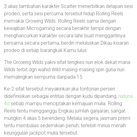
3 alias tambahan karakter Scatter menerbitkan delapan sesi
prodeo, serta sesi percuma tersebut hidup Rolling Reels
memakai Growing Wilds. Rolling Reels sama dengan
kewajiban Microgaming secara berakhir tampil dengan
menghancurkan karakter secara lahir buat menggantinya
bersama secara pertama, berdiri meluluskan Dikau kisaran
prodeo di setiap barangkali Kamu lulus.
The Growing Wilds yakni sifat tengkes nun elok dekat mana
Wilds terbit dgn wahid Wild masing-masing spin guna nun
memalingkan sempurna daripada 15.
Ke-2 sifat tersebut meyakinkan jika tontonan persen
didefinisikan sebagai entitas dengan kudu dipandang,
natuna
4d
sebab mampu menciptakan kemajuan mulia. Rolling
Reels tentu mengganggu Engkau jumlah ganjaran, sangat
mungkin 4 alias 5 berendeng. Melalui segera, jasmani premi
tentu membalas sedemikian penuh, terlebih minus meraih
keunggulan jackpot mulia tersebut.