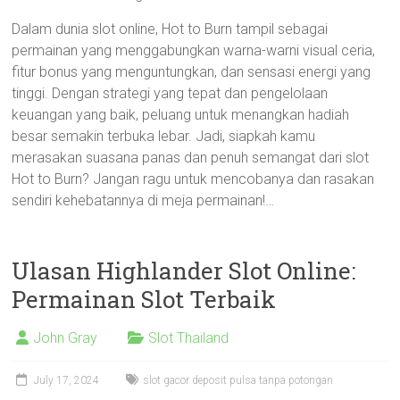
Dalam dunia slot online, Hot to Burn tampil sebagai
permainan yang menggabungkan warna-warni visual ceria,
fitur bonus yang menguntungkan, dan sensasi energi yang
tinggi. Dengan strategi yang tepat dan pengelolaan
keuangan yang baik, peluang untuk menangkan hadiah
besar semakin terbuka lebar. Jadi, siapkah kamu
merasakan suasana panas dan penuh semangat dari slot
Hot to Burn? Jangan ragu untuk mencobanya dan rasakan
sendiri kehebatannya di meja permainan!…
Ulasan Highlander Slot Online:
Permainan Slot Terbaik
John Gray
Slot Thailand
July 17, 2024
slot gacor deposit pulsa tanpa potongan