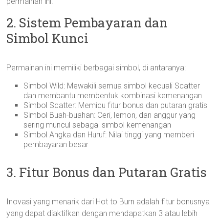
permainan ini.
2. Sistem Pembayaran dan
Simbol Kunci
Permainan ini memiliki berbagai simbol, di antaranya:
Simbol Wild: Mewakili semua simbol kecuali Scatter
dan membantu membentuk kombinasi kemenangan
Simbol Scatter: Memicu fitur bonus dan putaran gratis
Simbol Buah-buahan: Ceri, lemon, dan anggur yang
sering muncul sebagai simbol kemenangan
Simbol Angka dan Huruf: Nilai tinggi yang memberi
pembayaran besar
3. Fitur Bonus dan Putaran Gratis
Inovasi yang menarik dari Hot to Burn adalah fitur bonusnya
yang dapat diaktifkan dengan mendapatkan 3 atau lebih