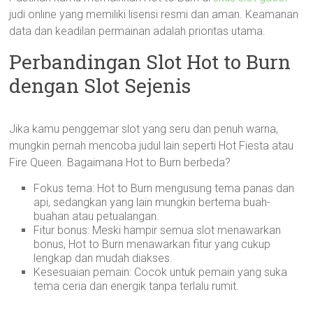
judi online yang memiliki lisensi resmi dan aman. Keamanan
data dan keadilan permainan adalah prioritas utama.
Perbandingan Slot Hot to Burn
dengan Slot Sejenis
Jika kamu penggemar slot yang seru dan penuh warna,
mungkin pernah mencoba judul lain seperti Hot Fiesta atau
Fire Queen. Bagaimana Hot to Burn berbeda?
Fokus tema: Hot to Burn mengusung tema panas dan
api, sedangkan yang lain mungkin bertema buah-
buahan atau petualangan.
Fitur bonus: Meski hampir semua slot menawarkan
bonus, Hot to Burn menawarkan fitur yang cukup
lengkap dan mudah diakses.
Kesesuaian pemain: Cocok untuk pemain yang suka
tema ceria dan energik tanpa terlalu rumit.