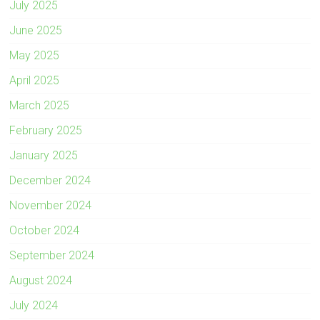
July 2025
June 2025
May 2025
April 2025
March 2025
February 2025
January 2025
December 2024
November 2024
October 2024
September 2024
August 2024
July 2024