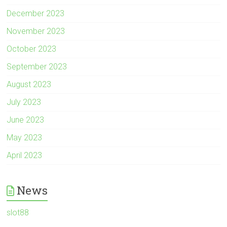
December 2023
November 2023
October 2023
September 2023
August 2023
July 2023
June 2023
May 2023
April 2023
News
slot88