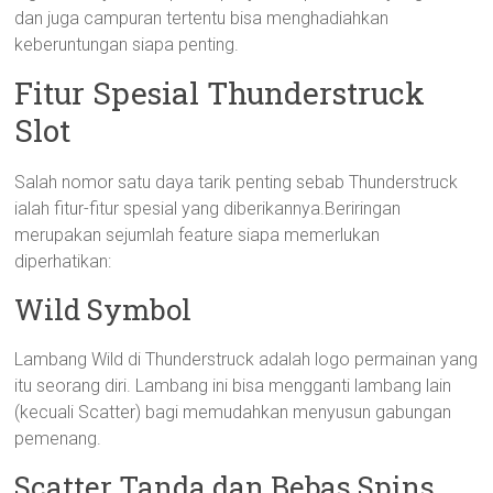
dan juga campuran tertentu bisa menghadiahkan
keberuntungan siapa penting.
Fitur Spesial Thunderstruck
Slot
Salah nomor satu daya tarik penting sebab Thunderstruck
ialah fitur-fitur spesial yang diberikannya.Beriringan
merupakan sejumlah feature siapa memerlukan
diperhatikan:
Wild Symbol
Lambang Wild di Thunderstruck adalah logo permainan yang
itu seorang diri. Lambang ini bisa mengganti lambang lain
(kecuali Scatter) bagi memudahkan menyusun gabungan
pemenang.
Scatter Tanda dan Bebas Spins