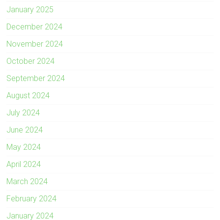
January 2025
December 2024
November 2024
October 2024
September 2024
August 2024
July 2024
June 2024
May 2024
April 2024
March 2024
February 2024
January 2024