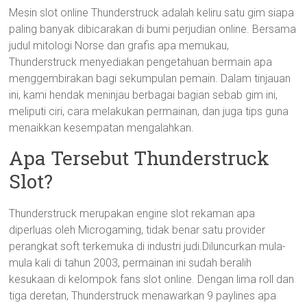
Mesin slot online Thunderstruck adalah keliru satu gim siapa
paling banyak dibicarakan di bumi perjudian online. Bersama
judul mitologi Norse dan grafis apa memukau,
Thunderstruck menyediakan pengetahuan bermain apa
menggembirakan bagi sekumpulan pemain. Dalam tinjauan
ini, kami hendak meninjau berbagai bagian sebab gim ini,
meliputi ciri, cara melakukan permainan, dan juga tips guna
menaikkan kesempatan mengalahkan.
Apa Tersebut Thunderstruck
Slot?
Thunderstruck merupakan engine slot rekaman apa
diperluas oleh Microgaming, tidak benar satu provider
perangkat soft terkemuka di industri judi.Diluncurkan mula-
mula kali di tahun 2003, permainan ini sudah beralih
kesukaan di kelompok fans slot online. Dengan lima roll dan
tiga deretan, Thunderstruck menawarkan 9 paylines apa