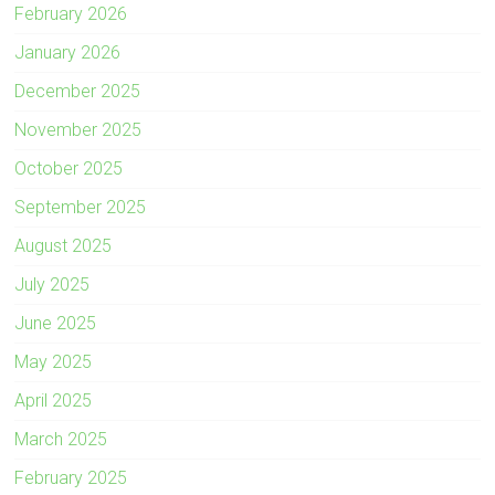
February 2026
January 2026
December 2025
November 2025
October 2025
September 2025
August 2025
July 2025
June 2025
May 2025
April 2025
March 2025
February 2025