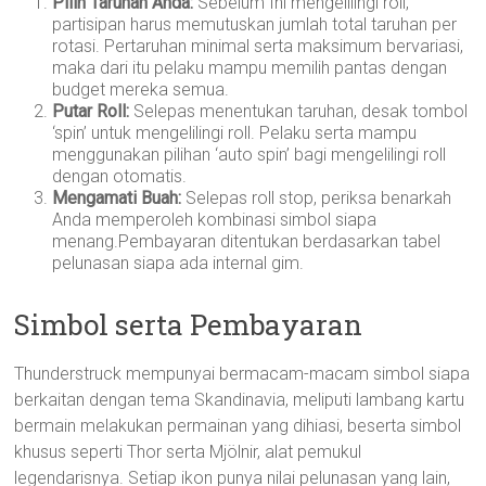
Pilih Taruhan Anda:
Sebelum Ini mengelilingi roll,
partisipan harus memutuskan jumlah total taruhan per
rotasi. Pertaruhan minimal serta maksimum bervariasi,
maka dari itu pelaku mampu memilih pantas dengan
budget mereka semua.
Putar Roll:
Selepas menentukan taruhan, desak tombol
‘spin’ untuk mengelilingi roll. Pelaku serta mampu
menggunakan pilihan ‘auto spin’ bagi mengelilingi roll
dengan otomatis.
Mengamati Buah:
Selepas roll stop, periksa benarkah
Anda memperoleh kombinasi simbol siapa
menang.Pembayaran ditentukan berdasarkan tabel
pelunasan siapa ada internal gim.
Simbol serta Pembayaran
Thunderstruck mempunyai bermacam-macam simbol siapa
berkaitan dengan tema Skandinavia, meliputi lambang kartu
bermain melakukan permainan yang dihiasi, beserta simbol
khusus seperti Thor serta Mjölnir, alat pemukul
legendarisnya. Setiap ikon punya nilai pelunasan yang lain,