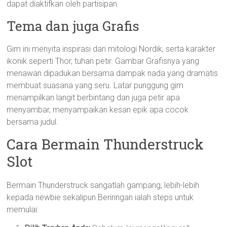
dapat diaktifkan oleh partisipan.
Tema dan juga Grafis
Gim ini menyita inspirasi dari mitologi Nordik, serta karakter
ikonik seperti Thor, tuhan petir. Gambar Grafisnya yang
menawan dipadukan bersama dampak nada yang dramatis
membuat suasana yang seru. Latar punggung gim
menampilkan langit berbintang dan juga petir apa
menyambar, menyampaikan kesan epik apa cocok
bersama judul.
Cara Bermain Thunderstruck
Slot
Bermain Thunderstruck sangatlah gampang, lebih-lebih
kepada newbie sekalipun.Beriringan ialah steps untuk
memulai: