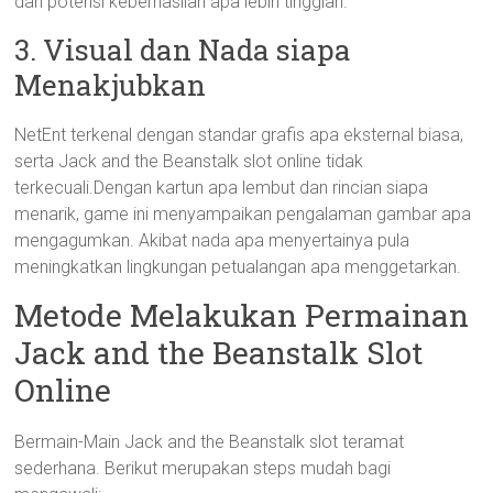
dan potensi keberhasilan apa lebih tinggian.
3. Visual dan Nada siapa
Menakjubkan
NetEnt terkenal dengan standar grafis apa eksternal biasa,
serta Jack and the Beanstalk slot online tidak
terkecuali.Dengan kartun apa lembut dan rincian siapa
menarik, game ini menyampaikan pengalaman gambar apa
mengagumkan. Akibat nada apa menyertainya pula
meningkatkan lingkungan petualangan apa menggetarkan.
Metode Melakukan Permainan
Jack and the Beanstalk Slot
Online
Bermain-Main Jack and the Beanstalk slot teramat
sederhana. Berikut merupakan steps mudah bagi