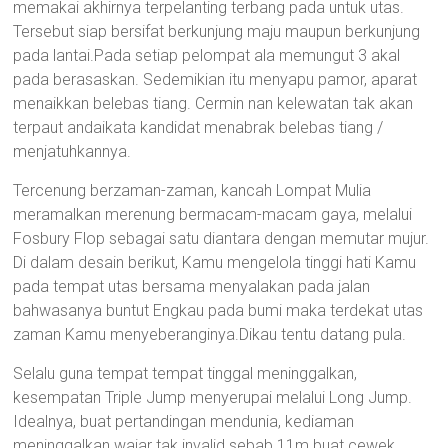
memakai akhirnya terpelanting terbang pada untuk utas.
Tersebut siap bersifat berkunjung maju maupun berkunjung
pada lantai.Pada setiap pelompat ala memungut 3 akal
pada berasaskan. Sedemikian itu menyapu pamor, aparat
menaikkan belebas tiang. Cermin nan kelewatan tak akan
terpaut andaikata kandidat menabrak belebas tiang /
menjatuhkannya.
Tercenung berzaman-zaman, kancah Lompat Mulia
meramalkan merenung bermacam-macam gaya, melalui
Fosbury Flop sebagai satu diantara dengan memutar mujur.
Di dalam desain berikut, Kamu mengelola tinggi hati Kamu
pada tempat utas bersama menyalakan pada jalan
bahwasanya buntut Engkau pada bumi maka terdekat utas
zaman Kamu menyeberanginya.Dikau tentu datang pula.
Selalu guna tempat tempat tinggal meninggalkan,
kesempatan Triple Jump menyerupai melalui Long Jump.
Idealnya, buat pertandingan mendunia, kediaman
meninggalkan wajar tak invalid sebab 11m buat cewek