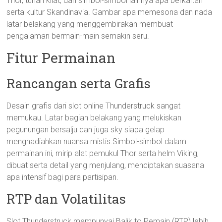
Thor, tuhan kilat, dan simbol-simbol lainnya apa berkaitan
serta kultur Skandinavia. Gambar apa memesona dan nada
latar belakang yang menggembirakan membuat
pengalaman bermain-main semakin seru.
Fitur Permainan
Rancangan serta Grafis
Desain grafis dari slot online Thunderstruck sangat
memukau. Latar bagian belakang yang melukiskan
pegunungan bersalju dan juga sky siapa gelap
menghadiahkan nuansa mistis.Simbol-simbol dalam
permainan ini, mirip alat pemukul Thor serta helm Viking,
dibuat serta detail yang menjulang, menciptakan suasana
apa intensif bagi para partisipan.
RTP dan Volatilitas
Slot Thunderstruck mempunyai Balik to Pemain (RTP) lebih