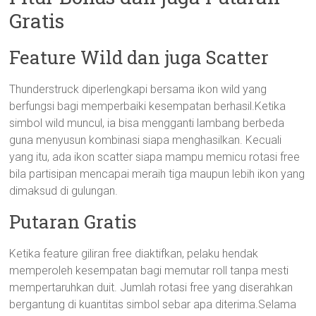
Gratis
Feature Wild dan juga Scatter
Thunderstruck diperlengkapi bersama ikon wild yang
berfungsi bagi memperbaiki kesempatan berhasil.Ketika
simbol wild muncul, ia bisa mengganti lambang berbeda
guna menyusun kombinasi siapa menghasilkan. Kecuali
yang itu, ada ikon scatter siapa mampu memicu rotasi free
bila partisipan mencapai meraih tiga maupun lebih ikon yang
dimaksud di gulungan.
Putaran Gratis
Ketika feature giliran free diaktifkan, pelaku hendak
memperoleh kesempatan bagi memutar roll tanpa mesti
mempertaruhkan duit. Jumlah rotasi free yang diserahkan
bergantung di kuantitas simbol sebar apa diterima.Selama