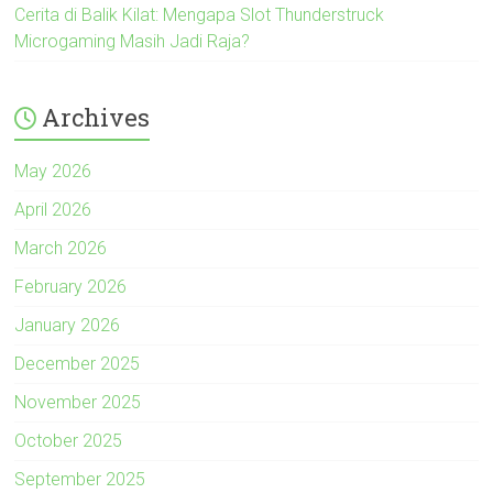
Cerita di Balik Kilat: Mengapa Slot Thunderstruck
Microgaming Masih Jadi Raja?
Archives
May 2026
April 2026
March 2026
February 2026
January 2026
December 2025
November 2025
October 2025
September 2025