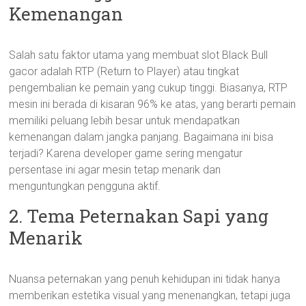
Kemenangan
Salah satu faktor utama yang membuat slot Black Bull
gacor adalah RTP (Return to Player) atau tingkat
pengembalian ke pemain yang cukup tinggi. Biasanya, RTP
mesin ini berada di kisaran 96% ke atas, yang berarti pemain
memiliki peluang lebih besar untuk mendapatkan
kemenangan dalam jangka panjang. Bagaimana ini bisa
terjadi? Karena developer game sering mengatur
persentase ini agar mesin tetap menarik dan
menguntungkan pengguna aktif.
2. Tema Peternakan Sapi yang
Menarik
Nuansa peternakan yang penuh kehidupan ini tidak hanya
memberikan estetika visual yang menenangkan, tetapi juga