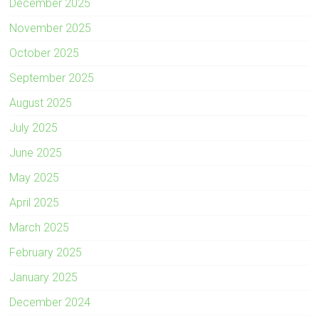
December 2025
November 2025
October 2025
September 2025
August 2025
July 2025
June 2025
May 2025
April 2025
March 2025
February 2025
January 2025
December 2024