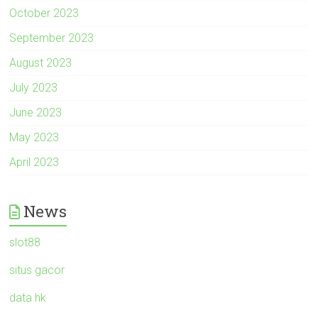
October 2023
September 2023
August 2023
July 2023
June 2023
May 2023
April 2023
News
slot88
situs gacor
data hk