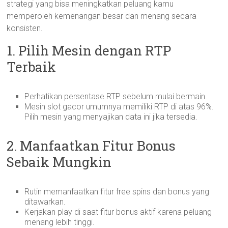
strategi yang bisa meningkatkan peluang kamu
memperoleh kemenangan besar dan menang secara
konsisten.
1. Pilih Mesin dengan RTP
Terbaik
Perhatikan persentase RTP sebelum mulai bermain.
Mesin slot gacor umumnya memiliki RTP di atas 96%.
Pilih mesin yang menyajikan data ini jika tersedia.
2. Manfaatkan Fitur Bonus
Sebaik Mungkin
Rutin memanfaatkan fitur free spins dan bonus yang
ditawarkan.
Kerjakan play di saat fitur bonus aktif karena peluang
menang lebih tinggi.