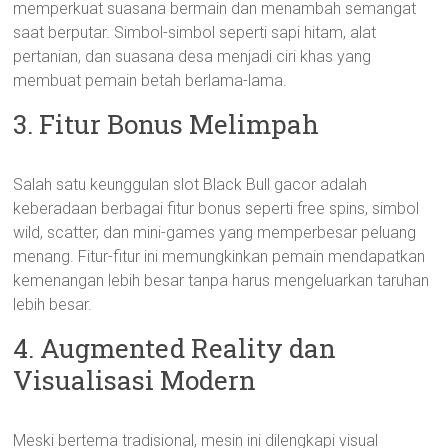
memperkuat suasana bermain dan menambah semangat
saat berputar. Simbol-simbol seperti sapi hitam, alat
pertanian, dan suasana desa menjadi ciri khas yang
membuat pemain betah berlama-lama.
3. Fitur Bonus Melimpah
Salah satu keunggulan slot Black Bull gacor adalah
keberadaan berbagai fitur bonus seperti free spins, simbol
wild, scatter, dan mini-games yang memperbesar peluang
menang. Fitur-fitur ini memungkinkan pemain mendapatkan
kemenangan lebih besar tanpa harus mengeluarkan taruhan
lebih besar.
4. Augmented Reality dan
Visualisasi Modern
Meski bertema tradisional, mesin ini dilengkapi visual