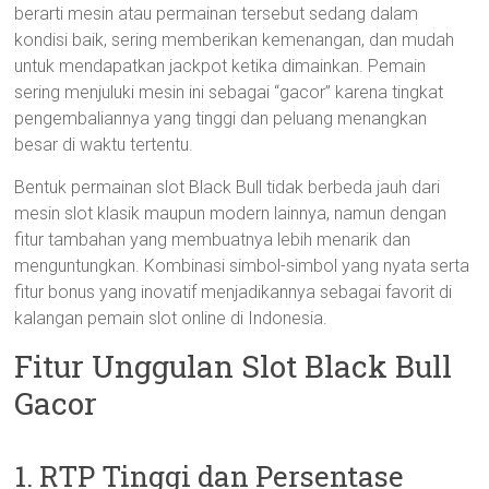
berarti mesin atau permainan tersebut sedang dalam
kondisi baik, sering memberikan kemenangan, dan mudah
untuk mendapatkan jackpot ketika dimainkan. Pemain
sering menjuluki mesin ini sebagai “gacor” karena tingkat
pengembaliannya yang tinggi dan peluang menangkan
besar di waktu tertentu.
Bentuk permainan slot Black Bull tidak berbeda jauh dari
mesin slot klasik maupun modern lainnya, namun dengan
fitur tambahan yang membuatnya lebih menarik dan
menguntungkan. Kombinasi simbol-simbol yang nyata serta
fitur bonus yang inovatif menjadikannya sebagai favorit di
kalangan pemain slot online di Indonesia.
Fitur Unggulan Slot Black Bull
Gacor
1. RTP Tinggi dan Persentase