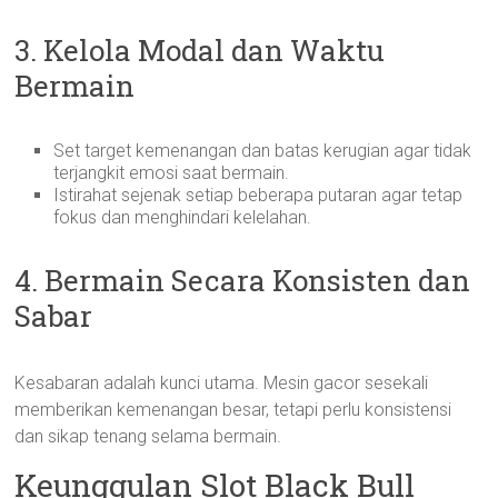
3. Kelola Modal dan Waktu
Bermain
Set target kemenangan dan batas kerugian agar tidak
terjangkit emosi saat bermain.
Istirahat sejenak setiap beberapa putaran agar tetap
fokus dan menghindari kelelahan.
4. Bermain Secara Konsisten dan
Sabar
Kesabaran adalah kunci utama. Mesin gacor sesekali
memberikan kemenangan besar, tetapi perlu konsistensi
dan sikap tenang selama bermain.
Keunggulan Slot Black Bull