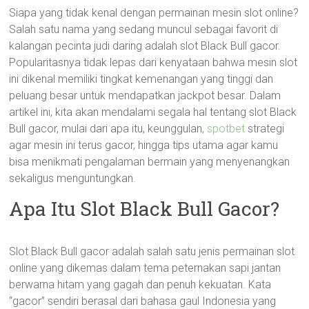
Siapa yang tidak kenal dengan permainan mesin slot online?
Salah satu nama yang sedang muncul sebagai favorit di
kalangan pecinta judi daring adalah slot Black Bull gacor.
Popularitasnya tidak lepas dari kenyataan bahwa mesin slot
ini dikenal memiliki tingkat kemenangan yang tinggi dan
peluang besar untuk mendapatkan jackpot besar. Dalam
artikel ini, kita akan mendalami segala hal tentang slot Black
Bull gacor, mulai dari apa itu, keunggulan,
spotbet
strategi
agar mesin ini terus gacor, hingga tips utama agar kamu
bisa menikmati pengalaman bermain yang menyenangkan
sekaligus menguntungkan.
Apa Itu Slot Black Bull Gacor?
Slot Black Bull gacor adalah salah satu jenis permainan slot
online yang dikemas dalam tema peternakan sapi jantan
berwarna hitam yang gagah dan penuh kekuatan. Kata
“gacor” sendiri berasal dari bahasa gaul Indonesia yang