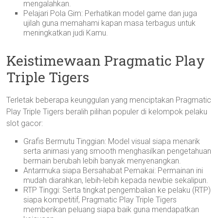
mengalahkan.
Pelajari Pola Gim: Perhatikan model game dan juga
ujilah guna memahami kapan masa terbagus untuk
meningkatkan judi Kamu.
Keistimewaan Pragmatic Play
Triple Tigers
Terletak beberapa keunggulan yang menciptakan Pragmatic
Play Triple Tigers beralih pilihan populer di kelompok pelaku
slot gacor:
Grafis Bermutu Tinggian: Model visual siapa menarik
serta animasi yang smooth menghasilkan pengetahuan
bermain berubah lebih banyak menyenangkan.
Antarmuka siapa Bersahabat Pemakai: Permainan ini
mudah diarahkan, lebih-lebih kepada newbie sekalipun.
RTP Tinggi: Serta tingkat pengembalian ke pelaku (RTP)
siapa kompetitif, Pragmatic Play Triple Tigers
memberikan peluang siapa baik guna mendapatkan