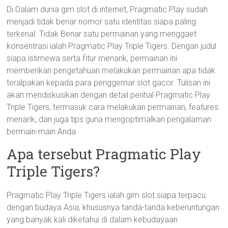
Di Dalam dunia gim slot di internet, Pragmatic Play sudah
menjadi tidak benar nomor satu identitas siapa paling
terkenal. Tidak Benar satu permainan yang menggaet
konsentrasi ialah Pragmatic Play Triple Tigers. Dengan judul
siapa istimewa serta fitur menarik, permainan ini
memberikan pengetahuan melakukan permainan apa tidak
teralpakan kepada para penggemar slot gacor. Tulisan ini
akan mendiskusikan dengan detail perihal Pragmatic Play
Triple Tigers, termasuk cara melakukan permainan, features
menarik, dan juga tips guna mengoptimalkan pengalaman
bermain-main Anda.
Apa tersebut Pragmatic Play
Triple Tigers?
Pragmatic Play Triple Tigers ialah gim slot siapa terpacu
dengan budaya Asia, khususnya tanda-tanda keberuntungan
yang banyak kali diketahui di dalam kebudayaan