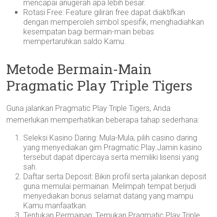
mencapai anugerah apa lebih besar.
Rotasi Free: Feature giliran free dapat diaktifkan
dengan memperoleh simbol spesifik, menghadiahkan
kesempatan bagi bermain-main bebas
mempertaruhkan saldo Kamu.
Metode Bermain-Main
Pragmatic Play Triple Tigers
Guna jalankan Pragmatic Play Triple Tigers, Anda
memerlukan memperhatikan beberapa tahap sederhana:
Seleksi Kasino Daring: Mula-Mula, pilih casino daring
yang menyediakan gim Pragmatic Play.Jamin kasino
tersebut dapat dipercaya serta memiliki lisensi yang
sah.
Daftar serta Deposit: Bikin profil serta jalankan deposit
guna memulai permainan. Melimpah tempat berjudi
menyediakan bonus selamat datang yang mampu
Kamu manfaatkan.
Tentukan Permainan: Temukan Pragmatic Play Triple