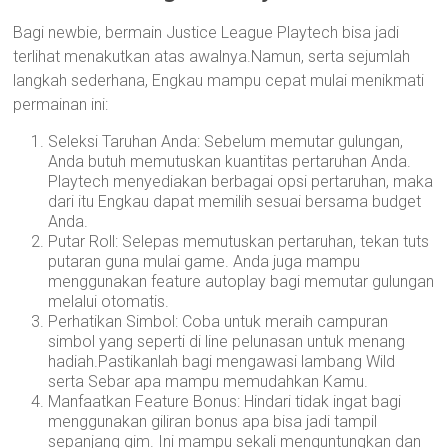
Bagi newbie, bermain Justice League Playtech bisa jadi
terlihat menakutkan atas awalnya.Namun, serta sejumlah
langkah sederhana, Engkau mampu cepat mulai menikmati
permainan ini:
Seleksi Taruhan Anda: Sebelum memutar gulungan,
Anda butuh memutuskan kuantitas pertaruhan Anda.
Playtech menyediakan berbagai opsi pertaruhan, maka
dari itu Engkau dapat memilih sesuai bersama budget
Anda.
Putar Roll: Selepas memutuskan pertaruhan, tekan tuts
putaran guna mulai game. Anda juga mampu
menggunakan feature autoplay bagi memutar gulungan
melalui otomatis.
Perhatikan Simbol: Coba untuk meraih campuran
simbol yang seperti di line pelunasan untuk menang
hadiah.Pastikanlah bagi mengawasi lambang Wild
serta Sebar apa mampu memudahkan Kamu.
Manfaatkan Feature Bonus: Hindari tidak ingat bagi
menggunakan giliran bonus apa bisa jadi tampil
sepanjang gim. Ini mampu sekali menguntungkan dan