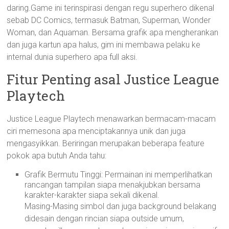
daring.Game ini terinspirasi dengan regu superhero dikenal
sebab DC Comics, termasuk Batman, Superman, Wonder
Woman, dan Aquaman. Bersama grafik apa mengherankan
dan juga kartun apa halus, gim ini membawa pelaku ke
internal dunia superhero apa full aksi.
Fitur Penting asal Justice League
Playtech
Justice League Playtech menawarkan bermacam-macam
ciri memesona apa menciptakannya unik dan juga
mengasyikkan. Beriringan merupakan beberapa feature
pokok apa butuh Anda tahu:
Grafik Bermutu Tinggi: Permainan ini memperlihatkan
rancangan tampilan siapa menakjubkan bersama
karakter-karakter siapa sekali dikenal.
Masing-Masing simbol dan juga background belakang
didesain dengan rincian siapa outside umum,