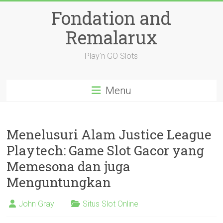
Skip
Fondation and
to
content
Remalarux
Play'n GO Slots
Menu
Menelusuri Alam Justice League
Playtech: Game Slot Gacor yang
Memesona dan juga
Menguntungkan
John Gray
Situs Slot Online