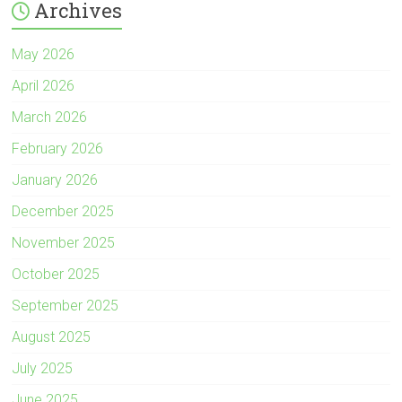
Archives
May 2026
April 2026
March 2026
February 2026
January 2026
December 2025
November 2025
October 2025
September 2025
August 2025
July 2025
June 2025