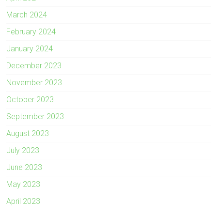
March 2024
February 2024
January 2024
December 2023
November 2023
October 2023
September 2023
August 2023
July 2023
June 2023
May 2023
April 2023