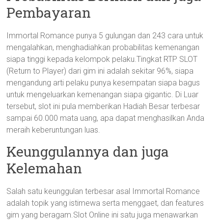
Pembayaran
Immortal Romance punya 5 gulungan dan 243 cara untuk
mengalahkan, menghadiahkan probabilitas kemenangan
siapa tinggi kepada kelompok pelaku.Tingkat RTP SLOT
(Return to Player) dari gim ini adalah sekitar 96%, siapa
mengandung arti pelaku punya kesempatan siapa bagus
untuk mengeluarkan kemenangan siapa gigantic. Di Luar
tersebut, slot ini pula memberikan Hadiah Besar terbesar
sampai 60.000 mata uang, apa dapat menghasilkan Anda
meraih keberuntungan luas.
Keunggulannya dan juga
Kelemahan
Salah satu keunggulan terbesar asal Immortal Romance
adalah topik yang istimewa serta menggaet, dan features
gim yang beragam.Slot Online ini satu juga menawarkan