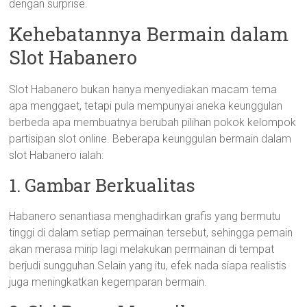
dengan surprise.
Kehebatannya Bermain dalam
Slot Habanero
Slot Habanero bukan hanya menyediakan macam tema
apa menggaet, tetapi pula mempunyai aneka keunggulan
berbeda apa membuatnya berubah pilihan pokok kelompok
partisipan slot online. Beberapa keunggulan bermain dalam
slot Habanero ialah:
1. Gambar Berkualitas
Habanero senantiasa menghadirkan grafis yang bermutu
tinggi di dalam setiap permainan tersebut, sehingga pemain
akan merasa mirip lagi melakukan permainan di tempat
berjudi sungguhan.Selain yang itu, efek nada siapa realistis
juga meningkatkan kegemparan bermain.