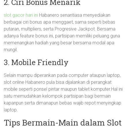
2. Ciri Bonus Menarik
slot gacor hari ini
Habanero senantiasa menyediakan
berbagai ciri bonus apa menggaet, sama seperti bebas
putaran, multipliers, serta Progresive Jackpot. Bersama
adanya feature bonus ini, partisipan memiliki peluang guna
memenangkan hadiah yang besar bersama modal apa
mungil.
3. Mobile Friendly
Selain mampu diperankan pada computer ataupun laptop,
slot online Habanero pula bisa dijalankan di perangkat
mobile seperti ponsel pintar maupun tablet komputer.Hal ini
satu memudahkan kelompok partisipan bagi bermain
kapanpun serta dimanapun bebas wajib repot menyingkap
laptop.
Tips Bermain-Main dalam Slot