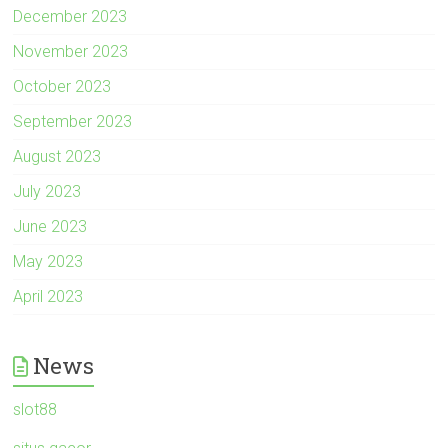
December 2023
November 2023
October 2023
September 2023
August 2023
July 2023
June 2023
May 2023
April 2023
News
slot88