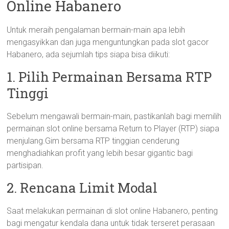
Online Habanero
Untuk meraih pengalaman bermain-main apa lebih
mengasyikkan dan juga menguntungkan pada slot gacor
Habanero, ada sejumlah tips siapa bisa diikuti:
1. Pilih Permainan Bersama RTP
Tinggi
Sebelum mengawali bermain-main, pastikanlah bagi memilih
permainan slot online bersama Return to Player (RTP) siapa
menjulang.Gim bersama RTP tinggian cenderung
menghadiahkan profit yang lebih besar gigantic bagi
partisipan.
2. Rencana Limit Modal
Saat melakukan permainan di slot online Habanero, penting
bagi mengatur kendala dana untuk tidak terseret perasaan